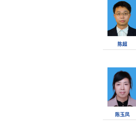
陈超
陈玉凤