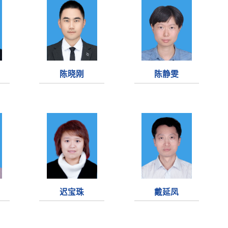
陈晓刚
陈静雯
迟宝珠
戴延凤