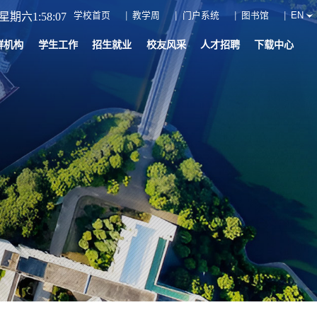
学校首页
教学周
门户系统
图书馆
EN
星期六1:58:09
群机构
学生工作
招生就业
校友风采
人才招聘
下载中心