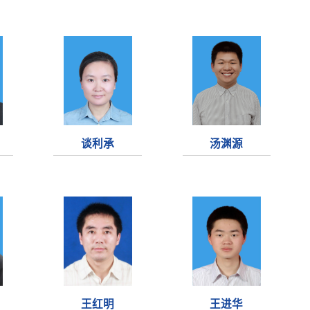
谈利承
汤渊源
王红明
王进华