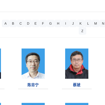
：
A
B
C
D
E
F
G
H
I
J
K
L
M
N
Z
陈忠宁
蔡琥