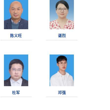
陈义旺
谌烈
杜军
邓强