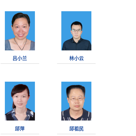
吕小兰
林小云
邱萍
邱祖民