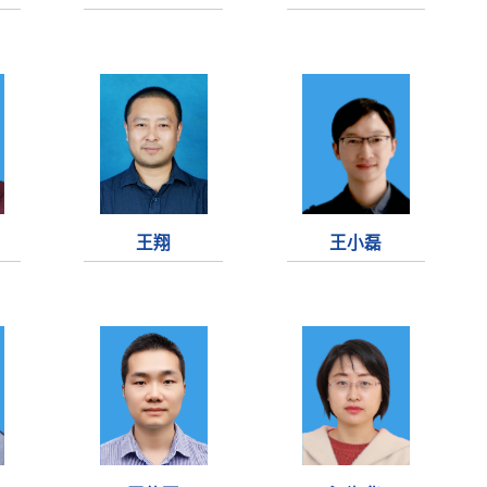
王翔
王小磊