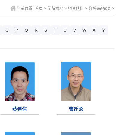
当前位置:
首页
>
学院概况
>
师资队伍
>
教授&研究员
>
O
P
Q
R
S
T
U
V
W
X
Y
蔡建信
曹迁永