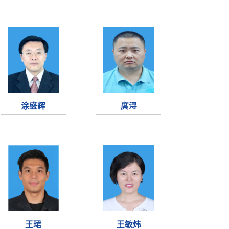
涂盛辉
庹浔
王珺
王敏炜