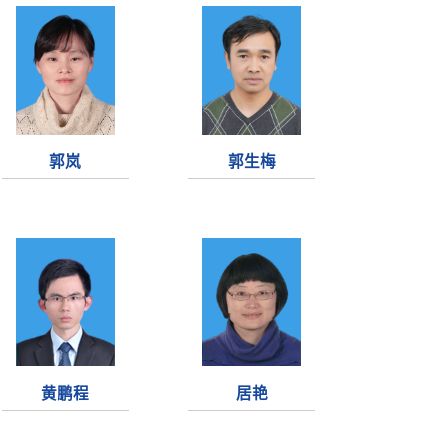
郭岚
郭生梅
黄鹏程
居艳