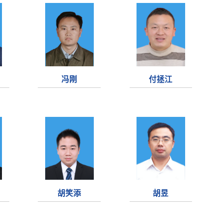
冯刚
付拯江
胡笑添
胡昱