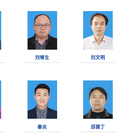
刘够生
刘文明
秦炎
邱建丁