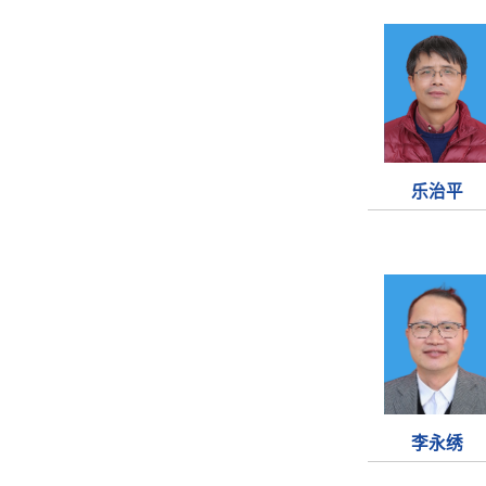
乐治平
李永绣