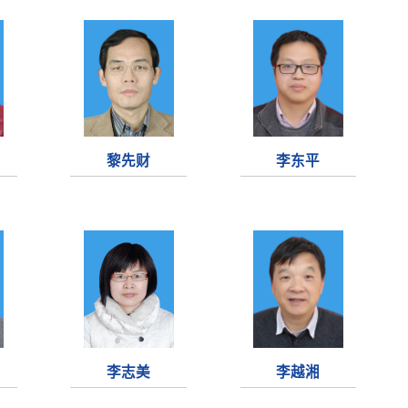
黎先财
李东平
李志美
李越湘