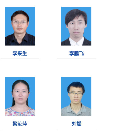
李来生
李鹏飞
梁汝萍
刘斌