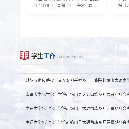
8日（星期
年7月28日（星期二）上午9：30地
授（
A315报
点：理科生命大楼A315报告人简介:
23日（
通大学化
李犁，东北大学冶金学院教授、博
生楼A
导师。以
导、所长，新能源技术与智能材料研
学化
at.
究团队负责人，英国皇家化学会会
生导
c.,
士，担任中国有色金属学会熔盐化学
“普
等期刊上发表
与技术委员会委员、中国复合材料学
20
括国家自
会新能源电池委员会委员、中国化工
20
学生
工作
项目等。
学会化工新材料专业委会委员等多个
化学
/ Student dynamics
高等学校科
国内及国际专业委员会副主任及委员
校“
新疆维吾尔
等；以通讯作者在Chem,...
材；普
赴铅寻畲传薪火，青春聚力兴畲乡——我院赴铅山太源畲族乡
南昌大学化学化工学院赴铅山县太源畲族乡开展暑期社会
南昌大学化学化工学院赴铅山县太源畲族乡开展暑期社会
南昌大学化学化工学院赴铅山县太源畲族乡开展暑期社会