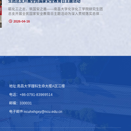
名、第三名及团体总分第三名等荣誉，...
生团总支开展全民国家安全教育日主题活动
砺化工之志，筑国安之盾——南昌大学化学化工学院研究生团
总支开展全民国家安全教育日主题活动为深入贯彻落实总体国
家安全观，推动国家安全宣传教育走深走实，2026年4月14日
2026-04-16
下午两点，化学化工学院研究生团委在理生楼一楼开展“砺化工
之志，筑国安之盾”全民国家安全教育日主题实践活动。学院研
究生积极参与，共同筑牢国家安全思想防线。沉浸式科普，安
全知识入脑入心。现场布置了醒目的主题宣传展架，红色展架
上“全民国家安全教育日”...
地址:南昌大学理科生命大楼A区三楼
电话：+86-0791-83969514
邮编：330031
电子邮件:ncuhxhgxy@ncu.edu.cn