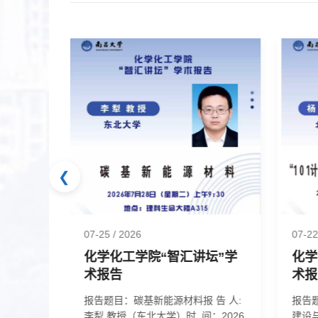
❮
07-25
/ 2026
07-2
坛”学
化学化工学院“智汇讲坛”学
化学
术报告
术报
电解质研
报告题目：碳基新能源材料报 告 人:
报告题
西安交通
李犁 教授（东北大学）时 间：2026
建设与试用