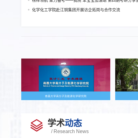
榜样领航 聚力备考——我院“苯宝宝加油站”第四期考研分享
化学化工学院赴江铜集团开展访企拓岗与合作交流
南昌大学高分子及能源化学研究院
学术
动态
/ Research News