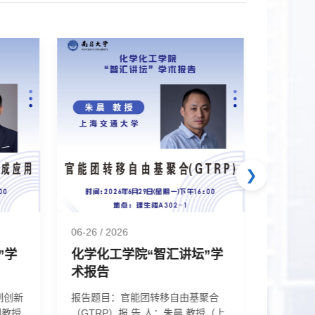
❯
06-26
/ 2026
07-27
/ 
”学
化学化工学院“智汇讲坛”学
化学化
术报告
术报告
制创新
报告题目：官能团转移自由基聚合
报告题
（GTRP）报 告 人：朱晨 教授（上
究报 告