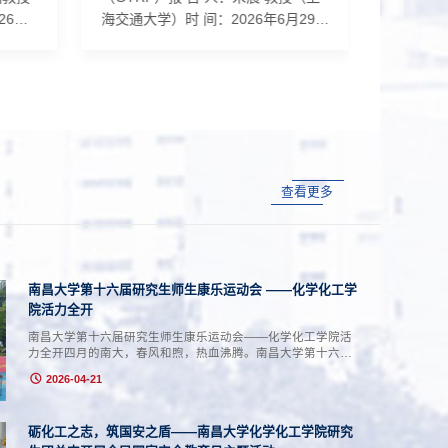
6年7
海交通大学）时 间：2026年6月29日
大学）时
：
（星期一）下午16:00地 点：理生楼
二）上午1
文，深
A302-1报告人简介：朱晨，上海交通
告人简介
师、课
大学特聘教授，苏州大学讲座教授，
学学院
南昌大
中国化学会高级会员，中国感光学会
第一作者
都有机
青年理事。曾获江苏省教育教学与研
Commun.
位，随
究成果奖、苏州市自然科学优秀学术
Angew.
坡国立
论文奖、Thieme Chemistry
论文20
查看更多
入职深
Journals Award等奖励。担任《中国
然科学
在于芳
科学：化学》、《化学学报》、《高
获奖包括
等学校化学学报》、《有机化学》...
学技术奖
自治区自
南昌大学第十六届研究生师生康乐运动会 ——化学化工学
院活力全开
南昌大学第十六届研究生师生康乐运动会——化学化工学院活
力全开四月的南大，春风和煦，热血沸腾。南昌大学第十六届
研究生师生康乐运动会如期而至，化学化工学院积极响应、全
2026-04-21
面统筹、周密部署，广泛动员师生踊跃参与，共计300余名师
生投身于赛事之中，共组建1支培养单位队伍与 24支课题组队
伍，在赛场上赛出风采、赛出水平！凭借出色的组织协调能力
砺化工之志，筑国安之盾——南昌大学化学化工学院研究
和师生团结一心的风貌，学院荣获优秀组织奖、单项成绩第一