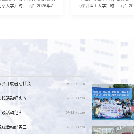
北京大学）时 间：2026年7月
（深圳理工大学）时 间：202
星期四）上午9:30地 点：理
月14日（星期二）上午10:00地 点
315报告人简介: 杨娟，北京大
理生楼A315报告人简介: 漆良
学与分子工程学院副教授、博士
圳理工大学副教授、博士生导
师。2014年起教授专业核心课程
题组组长。2010年本科毕业于
通化学（英文班）”，该课程获评
学化学系，2015年于中科院成
20年首批国家级一流本科课程；
化学研究所获有机化学博士学
23年编著出版课程配套教材《普通
之先后在南方科技大学、新加
（英汉双语版）》，入选北京高
大学开展博士后研究。2025年
优质本科教材”和北京大学优秀教
圳理工大学药学院。研究兴趣
通化学课件入选北京高校“...
烃C-H官能化新机制开发，...
开展暑期社会...
07-22
/ 2026
实践活动纪实五
07-22
/ 2026
实践活动纪实四
07-22
/ 2026
实践活动纪实三
07-22
/ 2026