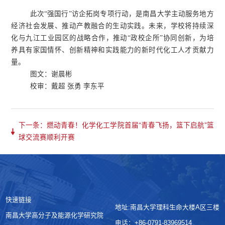
此次“强国行”访企拓岗专项行动，是南昌大学主动服务地方
经济社会发展、推动产教融合的生动实践。未来，学校将持续深
化与九江工业园区的战略合作，推动“政校企所”协同创新，为培
养具有家国情怀、创新精神和实践能力的新时代化工人才贡献力
量。
图文：谢晨彬
校审：戴超 张勇 李东平
下一条：燃动青春！化学化工学院首届“青春飞扬，篮下启航”篮
球交流赛顺利开赛
快速链接
地址:南昌大学理科生命大楼A区三楼
南昌大学高分子及能源化学研究院
电话：+86-0791-83969514