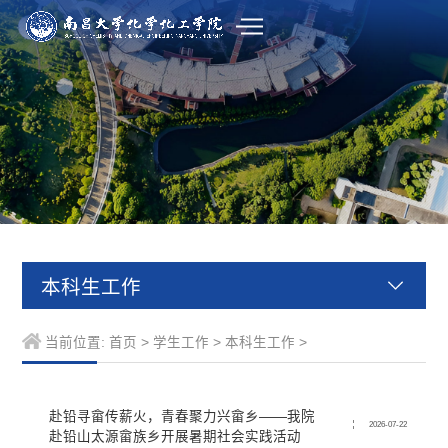
本科生工作
当前位置:
首页
>
学生工作
>
本科生工作
>
赴铅寻畲传薪火，青春聚力兴畲乡——我院
2026-07-22
赴铅山太源畲族乡开展暑期社会实践活动