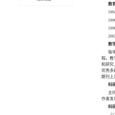
教
1
19
19
20
教
每
程。教
和研究
优秀多
期刊上
科
主
作者发
科
（