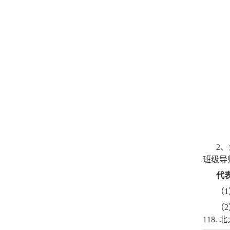
2、
班级导
代
（1
（2
118.