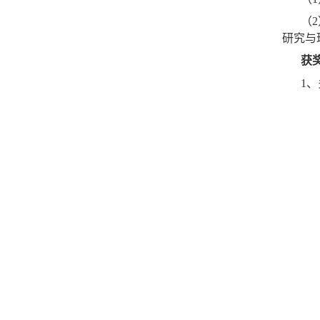
（
研究与
获
1