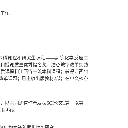
研工作。
本科课程和研究生课程——高等化学反应工
奖和授课质量优秀提名奖。潜心教学改革实践
优质课程和江西省一流本科课程；获得江西省
改革课题；已主编出版教材2部；在中文核心
，以共同通信作者发表SCI论文1篇，以第一
项目4项。
化剂结构表征和催化性能研究。