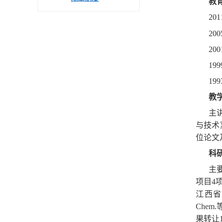
教
2
20
20
19
19
教
主
与技术
位论文
科
主
项目4
江西省自然
Chem
果转让