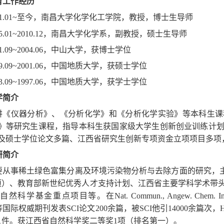
育工作经历
011.01~至今，南昌大学化学化工学院，教授，博士生导师
05.01~2010.12，南昌大学化学系，副教授，硕士生导师
01.09~2004.06，中山大学，获博士学位
99.09~2001.06，中国地质大学，获硕士学位
93.09~1997.06，中国地质大学，获学士学位
学简介
讲《仪器分析》、《分析化学》和《分析化学实验》等本科生课
》等研究生课程，指导本科生获国家级大学生创新创业训练计
及硕士学位论文多篇、江西省研究生创新专项资金立项项目多项，
研简介
要从事稀土绿色富集分离及环境污染物分析与去除方面的研究，主
项）、教育部新世纪优秀人才支持计划、江西省主要学科学术带
科学基金重点项目等。在Nat. Commun., Angew. Chem. Int. Edit., A
.等国际权威期刊发表SCI论文200余篇，被SCI他引14000余篇
1件。获江西省自然科学奖二等奖1项（排名第一）。