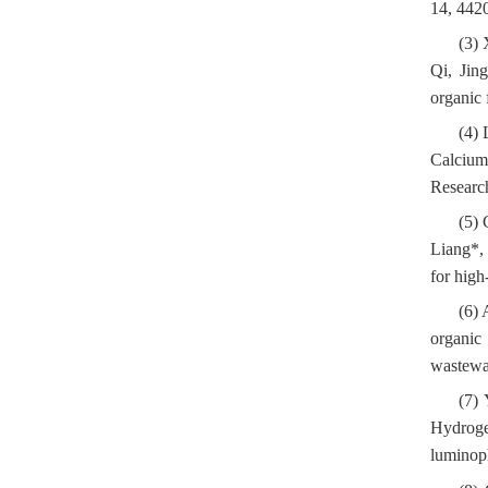
14, 442
(3)
Qi, Jin
organic 
(4) 
Calcium
Researc
(5)
Liang*, 
for high
(6) 
organic
wastewa
(7)
Hydroge
luminoph