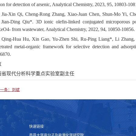
ion for detection of arsenic, Analytical Chemistry, 2023, 95, 10803-108
) Jia-Xin Qi, Cheng-Rong Zhang, Xiao-Juan Chen, Shun-Mo Yi, Che
 Jian-Ding Qiu*. 3D ionic olefin-linked conjugated microporous po
eO4- from wastewater, Analytical Chemistry, 2022, 94, 10850-10856.
) Qing-Hua Hu, Xin Gao, Yu-Zhen Shi, Ru-Ping Liang*, Li Zhang, S
netrated metal-organic framework for selective detection and adsorp
6870.
位
西省现代分析科学重点实验室副主任
一条：刘斌
快速链接
南昌大学高分子及能源化学研究院