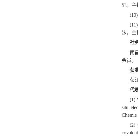
究，主
(1
(1
法，主
社
南
会员。
获
获
代
(1)
situ el
Chemie I
(2)
covalent