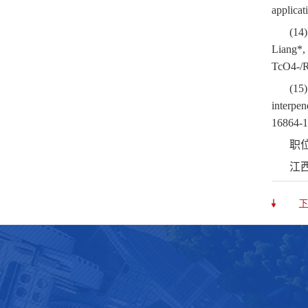
applicat
(14
Liang*,
TcO4-/R
(15
interpe
16864-1
职
江
下