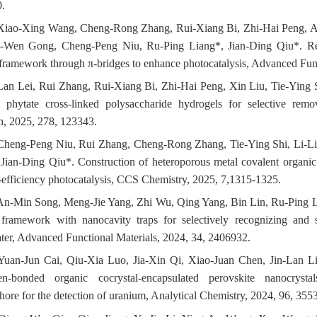
0.
 Xiao-Xing Wang, Cheng-Rong Zhang, Rui-Xiang Bi, Zhi-Hai Peng, 
g-Wen Gong, Cheng-Peng Niu, Ru-Ping Liang*, Jian-Ding Qiu*. Red
framework through π-bridges to enhance photocatalysis, Advanced Func
Lan Lei, Rui Zhang, Rui-Xiang Bi, Zhi-Hai Peng, Xin Liu, Tie-Ying 
 phytate cross-linked polysaccharide hydrogels for selective rem
h, 2025, 278, 123343.
 Cheng-Peng Niu, Rui Zhang, Cheng-Rong Zhang, Tie-Ying Shi, Li-L
Jian-Ding Qiu*. Construction of heteroporous metal covalent organic 
-efficiency photocatalysis, CCS Chemistry, 2025, 7,1315-1325.
An-Min Song, Meng-Jie Yang, Zhi Wu, Qing Yang, Bin Lin, Ru-Ping Li
 framework with nanocavity traps for selectively recognizing and s
ter, Advanced Functional Materials, 2024, 34, 2406932.
 Yuan-Jun Cai, Qiu-Xia Luo, Jia-Xin Qi, Xiao-Juan Chen, Jin-Lan L
n-bonded organic cocrystal-encapsulated perovskite nanocrystal
ore for the detection of uranium, Analytical Chemistry, 2024, 96, 355