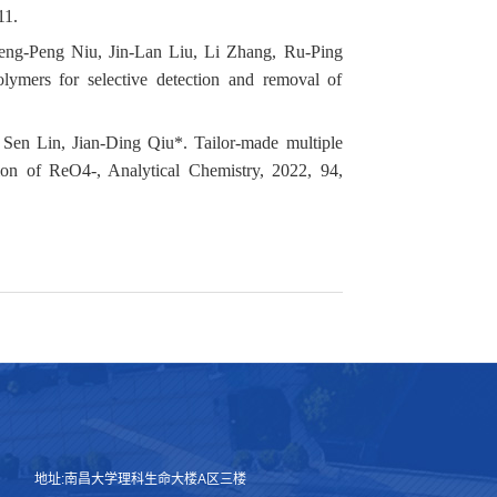
11.
ng-Peng Niu, Jin-Lan Liu, Li Zhang, Ru-Ping
lymers for selective detection and removal of
en Lin, Jian-Ding Qiu*. Tailor-made multiple
tion of ReO4-, Analytical Chemistry, 2022, 94,
地址:南昌大学理科生命大楼A区三楼