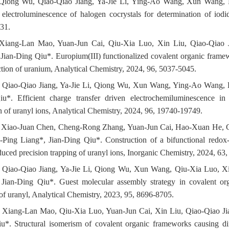
 Qiong Wu, Qiao-Qiao Jiang, Ya-Jie Li, Ying-Ao Wang, Xun Wang, R
 electroluminescence of halogen cocrystals for determination of iodi
31.
 Xiang-Lan Mao, Yuan-Jun Cai, Qiu-Xia Luo, Xin Liu, Qiao-Qiao
Jian-Ding Qiu*. Europium(III) functionalized covalent organic framewo
ction of uranium, Analytical Chemistry, 2024, 96, 5037-5045.
 Qiao-Qiao Jiang, Ya-Jie Li, Qiong Wu,
Xun Wang, Ying-Ao Wang, Ru
iu*.
Efficient charge transfer driven electrochemiluminescence in
n of uranyl ions, Analytical Chemistry, 2024, 96, 19740-19749.
) Xiao-Juan Chen, Cheng-Rong Zhang, Yuan-Jun Cai, Hao-Xuan He, C
-Ping Liang*, Jian-Ding Qiu*. Construction of a bifunctional redox-
uced precision trapping of uranyl ions, Inorganic Chemistry, 2024, 63
) Qiao-Qiao Jiang, Ya-Jie Li, Qiong Wu, Xun Wang, Qiu-Xia Luo, X
 Jian-Ding Qiu*. Guest molecular assembly strategy in covalent or
of uranyl, Analytical Chemistry, 2023, 95, 8696-8705.
) Xiang-Lan Mao, Qiu-Xia Luo, Yuan-Jun Cai, Xin Liu, Qiao-Qiao J
u*. Structural isomerism of covalent organic frameworks causing dif