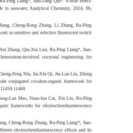
u-Ping Liang*, Jian-Ding Qiu*. σ-hole effect-
de in seawater, Analytical Chemistry, 2024, 96,
 Jiang, Cheng-Rong Zhang, Li Zhang, Ru-Ping
rk as sensitive and selective fluorescent switch
i Zhang, Qiu-Xia Luo, Ru-Ping Liang*, Jian-
 heteroatom-involved cocrystal engineering for
heng-Peng Niu, Jia-Xin Qi, Jin-Lan Liu, Zheng
site conjugated covalent-organic framework for
, 11459-11469.
iang-Lan Mao, Yuan-Jun Cai, Xin Liu, Ru-Ping
ganic frameworks for electrochemiluminescence
iang, Cheng-Rong Zhang, Ru-Ping Liang*, Jian-
ferent electrochemiluminescence effects and its