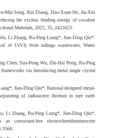
An-Min Song, Rui Zhang, Hao-Xuan He, Jia-Xin
ucing the exciton binding energy of covalent
tional Materials, 2025, 35, 2421623.
Shi, Li Zhang, Ru-Ping Liang*, Jian-Ding Qiu*.
oval of U(VI) from tailings wastewater, Water
ing Chen, Yun-Peng Wu, Zhi-Hai Peng, Ru-Ping
frameworks via introducing metal single crystal
ang*, Jian-Ding Qiu*. Rational designed metal-
eparating of radioactive thorium in rare earth
iu, Li Zhang, Ru-Ping Liang*, Jian-Ding Qiu*.
s as coreactant-free electrochemiluminescent
3-3560.