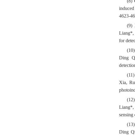
(8)
induced
4623-46
(9)
Liang*, 
for dete
(10)
Ding Q
detectio
(11
Xia, Ru
photoind
(12
Liang*,
sensing 
(13
Ding Qi