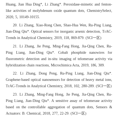
Huang, Jian Hua Ding*, Li Zhang*. Peroxidase-mimetic and fenton-
like activities of molybdenum oxide quantum dots, ChemistrySelect,
2020, 5, 10149-10155.
20. Li Zhang, Xiao-Rong Chen, Shao-Hua Wen, Ru-Ping Liang,
Jian-Ding Qiu*. Optical sensors for inorganic arsenic detection, TrAC-
Trends in Analytical Chemistry, 2019, 118, 869-879. (SCI一区)
21. Li Zhang, Jie Peng, Ming-Fang Hong, Jia-Qing Chen, Ru-
Ping Liang, Jian-Ding Qiu*. Cobalt phosphide nanowires for
fluorometric detection and in-situ imaging of telomerase activity via
hybridization chain reactions, Microchimica Acta, 2019, 186, 309.
22. Li Zhang, Dong Peng, Ru-Ping Liang, Jian-Ding Qiu*.
Graphene-based optical nanosensors for detection of heavy metal ions,
TrAC-Trends in Analytical Chemistry, 2018, 102, 280-289. (SCI一区)
23. Li Zhang, Ming-Fang Hong, Jie Peng, Jia-Qing Chen, Ru-
Ping Liang, Jian-Ding Qiu*. A sensitive assay of telomerase activity
based on the controllable aggregation of quantum dots, Sensors &
Actuators: B. Chemical, 2018, 277, 22-29. (SCI一区)