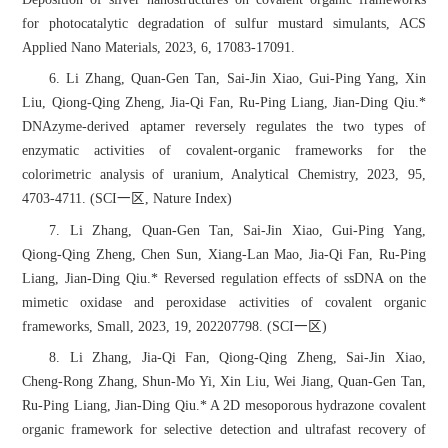
for photocatalytic degradation of sulfur mustard simulants, ACS
Applied Nano Materials, 2023, 6, 17083-17091.
6. Li Zhang, Quan-Gen Tan, Sai-Jin Xiao, Gui-Ping Yang, Xin
Liu, Qiong-Qing Zheng, Jia-Qi Fan, Ru-Ping Liang, Jian-Ding Qiu.*
DNAzyme-derived aptamer reversely regulates the two types of
enzymatic activities of covalent-organic frameworks for the
colorimetric analysis of uranium, Analytical Chemistry, 2023, 95,
4703-4711. (SCI一区, Nature Index)
7. Li Zhang, Quan-Gen Tan, Sai-Jin Xiao, Gui-Ping Yang,
Qiong-Qing Zheng, Chen Sun, Xiang-Lan Mao, Jia-Qi Fan, Ru-Ping
Liang, Jian-Ding Qiu.* Reversed regulation effects of ssDNA on the
mimetic oxidase and peroxidase activities of covalent organic
frameworks, Small, 2023, 19, 202207798. (SCI一区)
8. Li Zhang, Jia-Qi Fan, Qiong-Qing Zheng, Sai-Jin Xiao,
Cheng-Rong Zhang, Shun-Mo Yi, Xin Liu, Wei Jiang, Quan-Gen Tan,
Ru-Ping Liang, Jian-Ding Qiu.* A 2D mesoporous hydrazone covalent
organic framework for selective detection and ultrafast recovery of