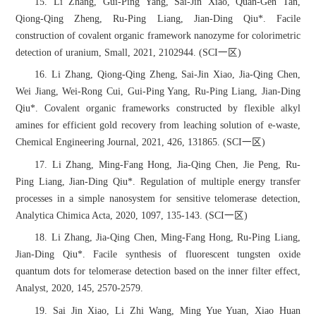
15. Li Zhang, Gui-Ping Yang, Sai-Jin Xiao, Quan-Gen Tan,
Qiong-Qing Zheng, Ru-Ping Liang, Jian-Ding Qiu*. Facile
construction of covalent organic framework nanozyme for colorimetric
detection of uranium, Small, 2021, 2102944. (SCI一区)
16. Li Zhang, Qiong-Qing Zheng, Sai-Jin Xiao, Jia-Qing Chen,
Wei Jiang, Wei-Rong Cui, Gui-Ping Yang, Ru-Ping Liang, Jian-Ding
Qiu*. Covalent organic frameworks constructed by flexible alkyl
amines for efficient gold recovery from leaching solution of e-waste,
Chemical Engineering Journal, 2021, 426, 131865. (SCI一区)
17. Li Zhang, Ming-Fang Hong, Jia-Qing Chen, Jie Peng, Ru-
Ping Liang, Jian-Ding Qiu*. Regulation of multiple energy transfer
processes in a simple nanosystem for sensitive telomerase detection,
Analytica Chimica Acta, 2020, 1097, 135-143. (SCI一区)
18. Li Zhang, Jia-Qing Chen, Ming-Fang Hong, Ru-Ping Liang,
Jian-Ding Qiu*. Facile synthesis of fluorescent tungsten oxide
quantum dots for telomerase detection based on the inner filter effect,
Analyst, 2020, 145, 2570-2579.
19. Sai Jin Xiao, Li Zhi Wang, Ming Yue Yuan, Xiao Huan