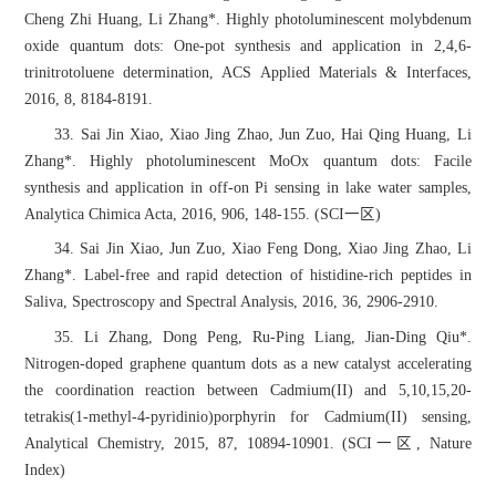
Cheng Zhi Huang, Li Zhang*. Highly photoluminescent molybdenum
oxide quantum dots: One-pot synthesis and application in 2,4,6-
trinitrotoluene determination, ACS Applied Materials & Interfaces,
2016, 8, 8184-8191.
33. Sai Jin Xiao, Xiao Jing Zhao, Jun Zuo, Hai Qing Huang, Li
Zhang*. Highly photoluminescent MoOx quantum dots: Facile
synthesis and application in off-on Pi sensing in lake water samples,
Analytica Chimica Acta, 2016, 906, 148-155. (SCI一区)
34. Sai Jin Xiao, Jun Zuo, Xiao Feng Dong, Xiao Jing Zhao, Li
Zhang*. Label-free and rapid detection of histidine-rich peptides in
Saliva, Spectroscopy and Spectral Analysis, 2016, 36, 2906-2910.
35. Li Zhang, Dong Peng, Ru-Ping Liang, Jian-Ding Qiu*.
Nitrogen-doped graphene quantum dots as a new catalyst accelerating
the coordination reaction between Cadmium(II) and 5,10,15,20-
tetrakis(1-methyl-4-pyridinio)porphyrin for Cadmium(II) sensing,
Analytical Chemistry, 2015, 87, 10894-10901. (SCI一区, Nature
Index)