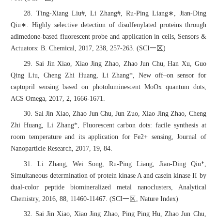
28. Ting-Xiang Liu#, Li Zhang#, Ru-Ping Liang∗, Jian-Ding
Qiu∗. Highly selective detection of disulfenylated proteins through
adimedone-based fluorescent probe and application in cells, Sensors &
Actuators: B. Chemical, 2017, 238, 257-263. (SCI一区)
29. Sai Jin Xiao, Xiao Jing Zhao, Zhao Jun Chu, Han Xu, Guo
Qing Liu, Cheng Zhi Huang, Li Zhang*, New off–on sensor for
captopril sensing based on photoluminescent MoOx quantum dots,
ACS Omega, 2017, 2, 1666-1671.
30. Sai Jin Xiao, Zhao Jun Chu, Jun Zuo, Xiao Jing Zhao, Cheng
Zhi Huang, Li Zhang*, Fluorescent carbon dots: facile synthesis at
room temperature and its application for Fe2+ sensing, Journal of
Nanoparticle Research, 2017, 19, 84.
31. Li Zhang, Wei Song, Ru-Ping Liang, Jian-Ding Qiu*,
Simultaneous determination of protein kinase A and casein kinase II by
dual-color peptide biomineralized metal nanoclusters, Analytical
Chemistry, 2016, 88, 11460-11467. (SCI一区, Nature Index)
32. Sai Jin Xiao, Xiao Jing Zhao, Ping Ping Hu, Zhao Jun Chu,