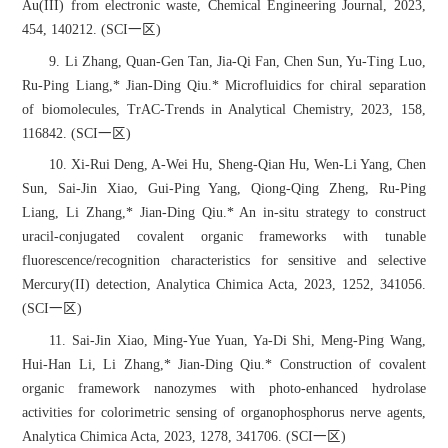
Au(III) from electronic waste, Chemical Engineering Journal, 2023,
454, 140212. (SCI一区)
9. Li Zhang, Quan-Gen Tan, Jia-Qi Fan, Chen Sun, Yu-Ting Luo,
Ru-Ping Liang,* Jian-Ding Qiu.* Microfluidics for chiral separation
of biomolecules, TrAC-Trends in Analytical Chemistry, 2023, 158,
116842. (SCI一区)
10. Xi-Rui Deng, A-Wei Hu, Sheng-Qian Hu, Wen-Li Yang, Chen
Sun, Sai-Jin Xiao, Gui-Ping Yang, Qiong-Qing Zheng, Ru-Ping
Liang, Li Zhang,* Jian-Ding Qiu.* An in-situ strategy to construct
uracil-conjugated covalent organic frameworks with tunable
fluorescence/recognition characteristics for sensitive and selective
Mercury(II) detection, Analytica Chimica Acta, 2023, 1252, 341056.
(SCI一区)
11. Sai-Jin Xiao, Ming-Yue Yuan, Ya-Di Shi, Meng-Ping Wang,
Hui-Han Li, Li Zhang,* Jian-Ding Qiu.* Construction of covalent
organic framework nanozymes with photo-enhanced hydrolase
activities for colorimetric sensing of organophosphorus nerve agents,
Analytica Chimica Acta, 2023, 1278, 341706. (SCI一区)