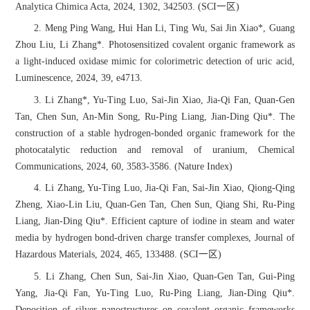
Analytica Chimica Acta, 2024, 1302, 342503. (SCI一区)
2. Meng Ping Wang, Hui Han Li, Ting Wu, Sai Jin Xiao*, Guang
Zhou Liu, Li Zhang*. Photosensitized covalent organic framework as
a light-induced oxidase mimic for colorimetric detection of uric acid,
Luminescence, 2024, 39, e4713.
3. Li Zhang*, Yu-Ting Luo, Sai-Jin Xiao, Jia-Qi Fan, Quan-Gen
Tan, Chen Sun, An-Min Song, Ru-Ping Liang, Jian-Ding Qiu*. The
construction of a stable hydrogen-bonded organic framework for the
photocatalytic reduction and removal of uranium, Chemical
Communications, 2024, 60, 3583-3586. (Nature Index)
4. Li Zhang, Yu-Ting Luo, Jia-Qi Fan, Sai-Jin Xiao, Qiong-Qing
Zheng, Xiao-Lin Liu, Quan-Gen Tan, Chen Sun, Qiang Shi, Ru-Ping
Liang, Jian-Ding Qiu*. Efficient capture of iodine in steam and water
media by hydrogen bond-driven charge transfer complexes, Journal of
Hazardous Materials, 2024, 465, 133488. (SCI一区)
5. Li Zhang, Chen Sun, Sai-Jin Xiao, Quan-Gen Tan, Gui-Ping
Yang, Jia-Qi Fan, Yu-Ting Luo, Ru-Ping Liang, Jian-Ding Qiu*.
Deposition of silver nanostructures on covalent organic frameworks