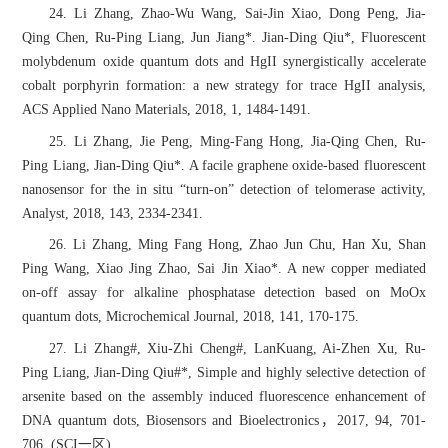
24. Li Zhang, Zhao-Wu Wang, Sai-Jin Xiao, Dong Peng, Jia-
Qing Chen, Ru-Ping Liang, Jun Jiang*. Jian-Ding Qiu*, Fluorescent
molybdenum oxide quantum dots and HgII synergistically accelerate
cobalt porphyrin formation: a new strategy for trace HgII analysis,
ACS Applied Nano Materials, 2018, 1, 1484-1491.
25. Li Zhang, Jie Peng, Ming-Fang Hong, Jia-Qing Chen, Ru-
Ping Liang, Jian-Ding Qiu*. A facile graphene oxide-based fluorescent
nanosensor for the in situ “turn-on” detection of telomerase activity,
Analyst, 2018, 143, 2334-2341.
26. Li Zhang, Ming Fang Hong, Zhao Jun Chu, Han Xu, Shan
Ping Wang, Xiao Jing Zhao, Sai Jin Xiao*. A new copper mediated
on-off assay for alkaline phosphatase detection based on MoOx
quantum dots, Microchemical Journal, 2018, 141, 170-175.
27. Li Zhang#, Xiu-Zhi Cheng#, LanKuang, Ai-Zhen Xu, Ru-
Ping Liang, Jian-Ding Qiu#*, Simple and highly selective detection of
arsenite based on the assembly induced fluorescence enhancement of
DNA quantum dots, Biosensors and Bioelectronics，2017, 94, 701-
706. (SCI一区)