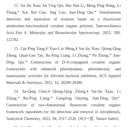
12. Sai Jin Xiao, An Ting Qiu, Hui Han Li, Meng Ping Wang, Li
Zhang,* Kai Xin Guo, Jing Guo, Jian-Ding Qiu.* Simultaneous
detection and separation of uranium based on a fluorescent
amidoxime-functionalized covalent organic polymer, Spectrochimica
Acta Part A: Molecular and Biomolecular Spectroscopy, 2023, 289,
122182.
13. Gui-Ping Yang,# Xiao-Lin Meng,# Sai-Jin Xiao, Qiong-Qing
Zheng, Quan-Gen Tan, Ru-Ping Liang, Li Zhang,* Pu Zhang,* Jian-
Ding Qiu.* Construction of D-A-conjugated covalent organic
frameworks with enhanced photodynamic, photothermal, and
nanozymatic activities for efficient bacterial inhibition, ACS Applied
Materials & Interfaces, 2022, 14, 28289-28300.
14. Jia-Qing Chen,# Qiong-Qing Zheng,# Sai-Jin Xiao, Li
Zhang,* Ru-Ping Liang,* Gangfeng Ouyang, Jian-Ding Qiu*.
Construction of two-dimensional fluorescent covalent organic
framework nanosheets for the detection and removal of nitrophenols,
Analytical Chemistry, 2022, 94, 2517-2526. (SCI一区, Nature Index)