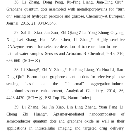
36. Li Zhang, Dong Peng, Ru-Ping Liang, Jian-Ding Qiu*.
Graphene quantum dots assembled with metalloporphyrins for “turn
on” sensing of hydrogen peroxide and glucose, Chemistry-A European
Journal, 2015, 21, 9343-9348.
37. Sai Jin Xiao, Jun Zuo, Zhi Qiang Zhu, Yong Zhong Ouyang,
Xing Lei Zhang, Huan Wen Chen, Li Zhang*. Highly sensitive
DNAzyme sensor for selective detection of trace uranium in ore and
natural water samples, Sensors and Actuators B: Chemical, 2015, 210,
656-660. (SCI一区)
38. Li Zhang#, Zhi-Yi Zhang#, Ru-Ping Liang, Ya-Hua Li, Jian-
Ding Qiu*. Boron-doped graphene quantum dots for selective glucose
sensing based on the “abnormal” aggregation-induced
photoluminescence enhancement, Analytical Chemistry, 2014, 86,
4423-4430. (SCI一区, ESI Top 1%, Nature Index)
39. Li Zhang, Sai Jin Xiao, Lin Ling Zheng, Yuan Fang Li,
Cheng Zhi Huang*. Aptamer-mediated nanocomposites of
semiconductor quantum dots and graphene oxide as well as their
applications in intracellular imaging and targeted drug delivery,