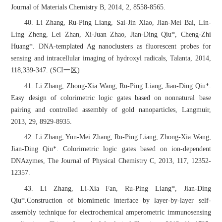
Journal of Materials Chemistry B, 2014, 2, 8558-8565.
40. Li Zhang, Ru-Ping Liang, Sai-Jin Xiao, Jian-Mei Bai, Lin-
Ling Zheng, Lei Zhan, Xi-Juan Zhao, Jian-Ding Qiu*, Cheng-Zhi
Huang*. DNA-templated Ag nanoclusters as fluorescent probes for
sensing and intracellular imaging of hydroxyl radicals, Talanta, 2014,
118,339-347. (SCI一区)
41. Li Zhang, Zhong-Xia Wang, Ru-Ping Liang, Jian-Ding Qiu*.
Easy design of colorimetric logic gates based on nonnatural base
pairing and controlled assembly of gold nanoparticles, Langmuir,
2013, 29, 8929-8935.
42. Li Zhang, Yun-Mei Zhang, Ru-Ping Liang, Zhong-Xia Wang,
Jian-Ding Qiu*. Colorimetric logic gates based on ion-dependent
DNAzymes, The Journal of Physical Chemistry C, 2013, 117, 12352-
12357.
43. Li Zhang, Li-Xia Fan, Ru-Ping Liang*, Jian-Ding
Qiu*.Construction of biomimetic interface by layer-by-layer self-
assembly technique for electrochemical amperometric immunosensing