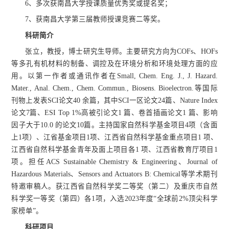
6、多次获南昌大学授课质量优秀奖或提名奖；
7、获南昌大学第三届教师授课竞赛二等奖。
科研简介
张立，教授，博士研究生导师。主要研究方向为COFs、HOFs
等多孔有机材料的制备、调控及在环境分析和环境处理方面的应
用。以第一作者或通讯作者在Small, Chem. Eng. J., J. Hazard.
Mater., Anal. Chem., Chem. Commun., Biosens. Bioelectron.等国际
刊物上发表SCI论文40 余篇，其中SCI一区论文24篇、Nature Index
论文7篇、ESI Top 1%高被引论文1 篇、卷首插画论文1 篇、影响
因子大于10.0 的论文10篇。主持国家自然科学基金项目4项（含面
上1项）、江省基金项目1项、江西省自然科学基金重点项目1 项、
江西省自然科学基金青年及面上项目各1 项、江西省教育厅项目1
项。担任ACS Sustainable Chemistry & Engineering、Journal of
Hazardous Materials、Sensors and Actuators B: Chemical等学术期刊
特邀审稿人。获江西省自然科学奖二等奖（第二）及重庆市自然
科学奖一等奖（第四）各1项，入选2023年度“全球前2%顶尖科学
家榜单”。
科研项目