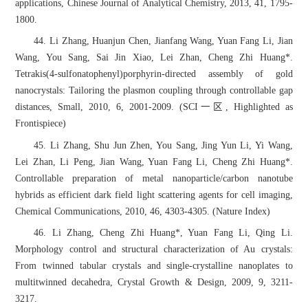
applications, Chinese Journal of Analytical Chemistry, 2013, 41, 1795-
1800.
44. Li Zhang, Huanjun Chen, Jianfang Wang, Yuan Fang Li, Jian
Wang, You Sang, Sai Jin Xiao, Lei Zhan, Cheng Zhi Huang*.
Tetrakis(4-sulfonatophenyl)porphyrin-directed assembly of gold
nanocrystals: Tailoring the plasmon coupling through controllable gap
distances, Small, 2010, 6, 2001-2009. (SCI一区, Highlighted as
Frontispiece)
45. Li Zhang, Shu Jun Zhen, You Sang, Jing Yun Li, Yi Wang,
Lei Zhan, Li Peng, Jian Wang, Yuan Fang Li, Cheng Zhi Huang*.
Controllable preparation of metal nanoparticle/carbon nanotube
hybrids as efficient dark field light scattering agents for cell imaging,
Chemical Communications, 2010, 46, 4303-4305. (Nature Index)
46. Li Zhang, Cheng Zhi Huang*, Yuan Fang Li, Qing Li.
Morphology control and structural characterization of Au crystals:
From twinned tabular crystals and single-crystalline nanoplates to
multitwinned decahedra, Crystal Growth & Design, 2009, 9, 3211-
3217.