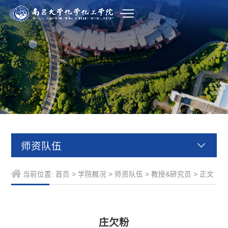
师资队伍
当前位置:
首页
>
学院概况
>
师资队伍
>
教授&研究员
> 正文
庄欠粉