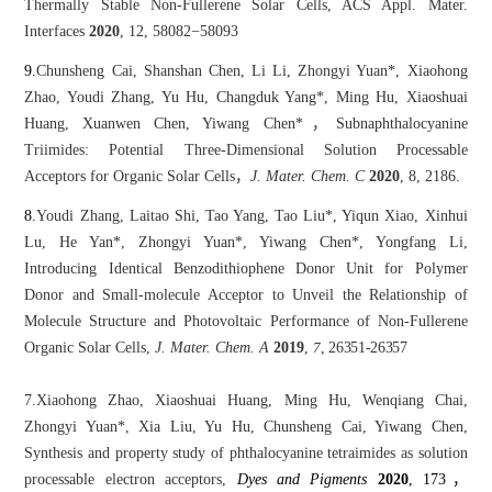
Thermally Stable Non-Fullerene Solar Cells, ACS Appl. Mater.
Interfaces
2020
, 12, 58082−58093
9.
Chunsheng Cai, Shanshan Chen, Li Li, Zhongyi Yuan*, Xiaohong
Zhao, Youdi Zhang, Yu Hu, Changduk Yang*, Ming Hu, Xiaoshuai
Huang, Xuanwen Chen, Yiwang Chen*，Subnaphthalocyanine
Triimides: Potential Three-Dimensional Solution Processable
Acceptors for Organic Solar Cells，
J. Mater. Chem. C
2020
, 8, 2186.
8.
Youdi Zhang, Laitao Shi, Tao Yang, Tao Liu*, Yiqun Xiao, Xinhui
Lu, He Yan*, Zhongyi Yuan*, Yiwang Chen*, Yongfang Li,
Introducing Identical Benzodithiophene Donor Unit for Polymer
Donor and Small-molecule Acceptor to Unveil the Relationship of
Molecule Structure and Photovoltaic Performance of Non-Fullerene
Organic Solar Cells,
J. Mater. Chem. A
2019
,
7
, 26351-26357
7.Xiaohong Zhao, Xiaoshuai Huang, Ming Hu, Wenqiang Chai,
Zhongyi Yuan*, Xia Liu, Yu Hu, Chunsheng Cai, Yiwang Chen,
Synthesis and property study of phthalocyanine tetraimides as solution
processable electron acceptors,
Dyes and Pigments
2020
, 173，