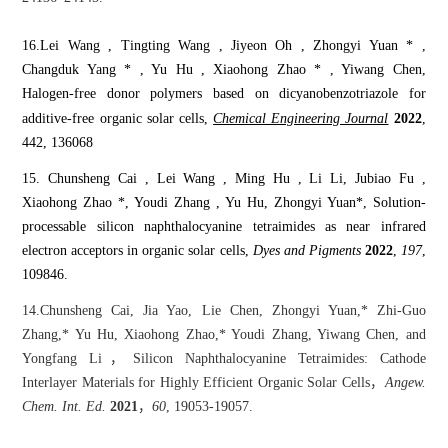
16.Lei Wang , Tingting Wang , Jiyeon Oh , Zhongyi Yuan * ,
Changduk Yang * , Yu Hu , Xiaohong Zhao * , Yiwang Chen,
Halogen-free donor polymers based on dicyanobenzotriazole for
additive-free organic solar cells,
Chemical Engineering Journal
2022
,
442, 136068
15. Chunsheng Cai , Lei Wang , Ming Hu , Li Li, Jubiao Fu ,
Xiaohong Zhao *, Youdi Zhang , Yu Hu, Zhongyi Yuan*, Solution-
processable silicon naphthalocyanine tetraimides as near infrared
electron acceptors in organic solar cells,
Dyes and Pigments
2022
,
197
,
109846.
14.Chunsheng Cai, Jia Yao, Lie Chen, Zhongyi Yuan,* Zhi-Guo
Zhang,* Yu Hu, Xiaohong Zhao,* Youdi Zhang, Yiwang Chen, and
Yongfang Li，Silicon Naphthalocyanine Tetraimides: Cathode
Interlayer Materials for Highly Efficient Organic Solar Cells，
Angew.
Chem. Int. Ed.
2021
，
60
, 19053-19057.