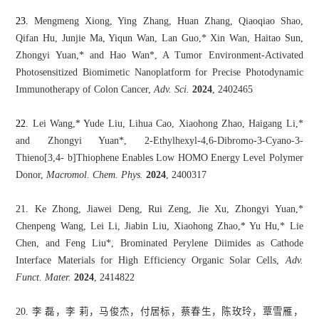
23.
Mengmeng Xiong, Ying Zhang, Huan Zhang, Qiaoqiao Shao,
Qifan Hu, Junjie Ma, Yiqun Wan, Lan Guo,* Xin Wan, Haitao Sun,
Zhongyi Yuan,* and Hao Wan*, A Tumor Environment-Activated
Photosensitized Biomimetic Nanoplatform for Precise Photodynamic
Immunotherapy of Colon Cancer,
Adv. Sci.
2024
, 2402465
22.
Lei Wang,* Yude Liu, Lihua Cao, Xiaohong Zhao, Haigang Li,*
and Zhongyi Yuan*, 2-Ethylhexyl-4,6-Dibromo-3-Cyano-3-
Thieno[3,4- b]Thiophene Enables Low HOMO Energy Level Polymer
Donor,
Macromol. Chem. Phys.
2024
, 2400317
21. Ke Zhong, Jiawei Deng, Rui Zeng, Jie Xu, Zhongyi Yuan,*
Chenpeng Wang, Lei Li, Jiabin Liu, Xiaohong Zhao,* Yu Hu,* Lie
Chen, and Feng Liu*, Brominated Perylene Diimides as Cathode
Interface Materials for High Efficiency Organic Solar Cells,
Adv.
Funct. Mater.
2024
, 2414822
20. 李 磊，李 莉，马俊杰，付居标，蔡春生，陈玫玲，覃雪雁，