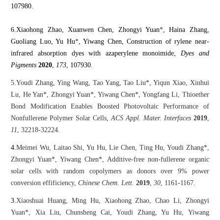
107980.
6.Xiaohong Zhao, Xuanwen Chen, Zhongyi Yuan
*
, Haina Zhang,
Guoliang Luo, Yu Hu
*
, Yiwang Chen, Construction of rylene near-
infrared absorption dyes with azaperylene monoimide,
Dyes and
Pigments
2020
,
173
, 107930.
5.Youdi Zhang, Ying Wang, Tao Yang, Tao Liu*, Yiqun Xiao, Xinhui
Lu, He Yan*, Zhongyi Yuan*, Yiwang Chen*, Yongfang Li, Thioether
Bond Modification Enables Boosted Photovoltaic Performance of
Nonfullerene Polymer Solar Cells,
ACS Appl. Mater. Interfaces
2019
,
11
, 32218-32224.
4.
Meimei Wu, Laitao Shi, Yu Hu, Lie Chen, Ting Hu, Youdi Zhang*,
Zhongyi Yuan*, Yiwang Chen*, Additive-free non-fullerene organic
solar cells with random copolymers as donors over 9% power
conversion effificiency,
Chinese Chem. Lett.
2019
,
30
, 1161-1167.
3.
Xiaoshuai Huang, Ming Hu, Xiaohong Zhao, Chao Li, Zhongyi
Yuan*, Xia Liu, Chunsheng Cai, Youdi Zhang, Yu Hu, Yiwang