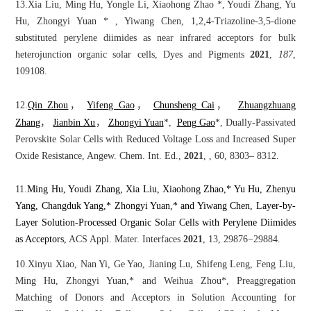
13.Xia Liu, Ming Hu, Yongle Li, Xiaohong Zhao *, Youdi Zhang, Yu
Hu, Zhongyi Yuan * , Yiwang Chen, 1,2,4-Triazoline-3,5-dione
substituted perylene diimides as near infrared acceptors for bulk
heterojunction organic solar cells, Dyes and Pigments
2021
,
187
,
109108.
12.
Qin Zhou
，
Yifeng Gao
，
Chunsheng Cai
，
Zhuangzhuang
Zhang
，
Jianbin Xu
，
Zhongyi Yuan
*,
Peng Gao
*, Dually-Passivated
Perovskite Solar Cells with Reduced Voltage Loss and Increased Super
Oxide Resistance, Angew. Chem. Int. Ed.,
2021
, , 60, 8303– 8312.
11.
Ming Hu, Youdi Zhang, Xia Liu, Xiaohong Zhao,* Yu Hu, Zhenyu
Yang, Changduk Yang,* Zhongyi Yuan,* and Yiwang Chen, Layer-by-
Layer Solution-Processed Organic Solar Cells with Perylene Diimides
as Acceptors,
ACS Appl. Mater. Interfaces
2021
, 13, 29876−29884.
10.Xinyu Xiao, Nan Yi, Ge Yao, Jianing Lu, Shifeng Leng, Feng Liu,
Ming Hu, Zhongyi Yuan,* and Weihua Zhou*, Preaggregation
Matching of Donors and Acceptors in Solution Accounting for