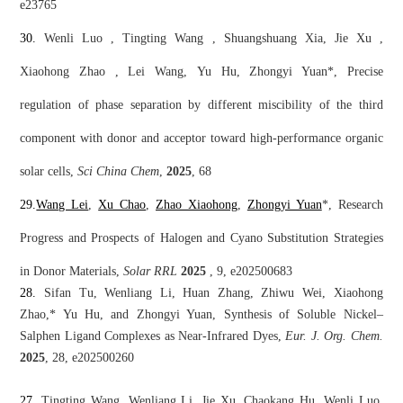
e23765
30.
Wenli Luo , Tingting Wang , Shuangshuang Xia, Jie Xu ,
Xiaohong Zhao , Lei Wang,
Yu Hu, Zhongyi Yuan*, Precise
regulation of phase separation by different miscibility of the third
component with donor and acceptor toward high-performance organic
solar cells,
Sci China Chem
,
2025
, 68
29.
Wang Lei
,
Xu Chao
,
Zhao Xiaohong
,
Zhongyi Yuan
*, Research
Progress and Prospects of Halogen and Cyano Substitution Strategies
in Donor Materials,
Solar RRL
2025
, 9, e202500683
28.
Sifan Tu, Wenliang Li, Huan Zhang, Zhiwu Wei, Xiaohong
Zhao,* Yu Hu, and Zhongyi Yuan, Synthesis of Soluble Nickel–
Salphen Ligand Complexes as Near-Infrared Dyes,
Eur. J. Org. Chem.
2025
, 28, e202500260
27.
Tingting Wang, Wenliang Li, Jie Xu, Chaokang Hu, Wenli Luo,