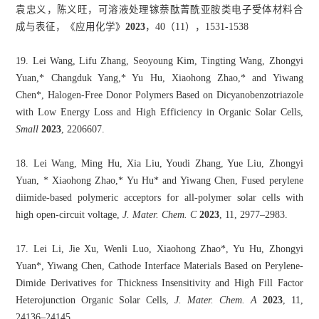
袁忠义，陈义旺，可溶液处理镓萘酞菁酰亚胺类电子受体材料合
成与表征，《应用化学》
2023
，40（11），1531-1538
19.
Lei Wang, Lifu Zhang, Seoyoung Kim, Tingting Wang, Zhongyi
Yuan,* Changduk Yang,* Yu Hu, Xiaohong Zhao,* and Yiwang
Chen*, Halogen-Free Donor Polymers Based on
Dicyanobenzotriazole
with Low Energy Loss and High Efficiency in Organic Solar Cells,
Small
2023
, 2206607.
18.
Lei Wang, Ming Hu, Xia Liu, Youdi Zhang, Yue Liu, Zhongyi
Yuan, * Xiaohong Zhao,* Yu Hu* and Yiwang Chen, Fused perylene
diimide-based polymeric acceptors for all-polymer solar cells with
high open-circuit voltage,
J. Mater. Chem. C
2023
, 11, 2977–2983.
17.
Lei Li, Jie Xu, Wenli Luo, Xiaohong Zhao*, Yu Hu, Zhongyi
Yuan*, Yiwang Chen, Cathode Interface Materials Based on Perylene-
Dimide Derivatives for Thickness Insensitivity and High Fill Factor
Heterojunction Organic Solar Cells,
J. Mater. Chem. A
2023
, 11,
24136–24145.