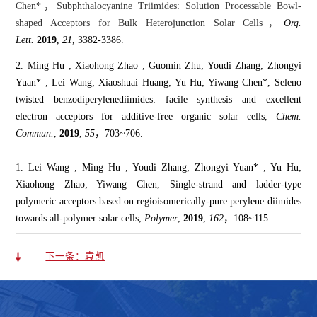
Chen*，Subphthalocyanine Triimides: Solution Processable Bowl-
shaped Acceptors for Bulk Heterojunction Solar Cells，
Org.
Lett.
2019
,
21
, 3382-3386.
2. Ming Hu ; Xiaohong Zhao ; Guomin Zhu; Youdi Zhang; Zhongyi
Yuan* ; Lei Wang; Xiaoshuai Huang; Yu Hu; Yiwang Chen*, Seleno
twisted benzodiperylenediimides: facile synthesis and excellent
electron acceptors for
additive-free organic solar cells,
Chem.
Commun.
,
2019
,
55
，703~706.
1. Lei Wang ; Ming Hu ; Youdi Zhang; Zhongyi Yuan* ; Yu Hu;
Xiaohong Zhao; Yiwang Chen, Single-strand and ladder-type
polymeric acceptors based on regioisomerically-pure perylene diimides
towards all-polymer solar cells,
Polymer
,
2019
,
162
，108~115.
下一条：袁凯