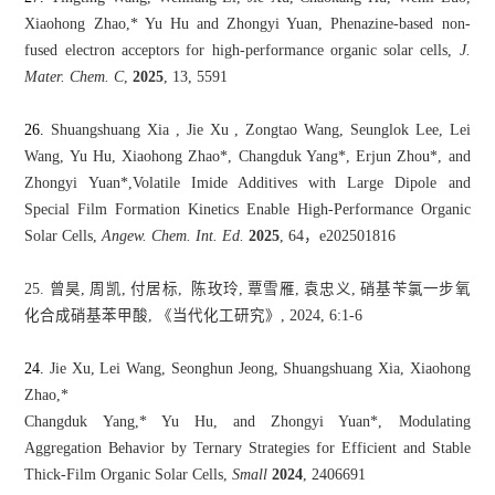
Xiaohong Zhao,*
Yu Hu and Zhongyi Yuan, Phenazine-based non-
fused electron acceptors for high-performance organic solar cells,
J.
Mater. Chem. C
,
2025
, 13, 5591
26.
Shuangshuang Xia , Jie Xu , Zongtao Wang, Seunglok Lee, Lei
Wang, Yu Hu, Xiaohong Zhao*, Changduk Yang*, Erjun Zhou*, and
Zhongyi Yuan*,Volatile Imide Additives with Large Dipole and
Special Film Formation Kinetics Enable High-Performance Organic
Solar Cells,
Angew. Chem. Int. Ed.
2025
, 64，e202501816
25. 曾昊, 周凯, 付居标, 陈玫玲, 覃雪雁,
袁忠义, 硝基苄氯一步氧
化合成硝基苯甲酸, 《当代化工研究》, 2024, 6:1-6
24.
Jie Xu, Lei Wang, Seonghun Jeong, Shuangshuang Xia, Xiaohong
Zhao,*
Changduk Yang,* Yu Hu, and Zhongyi Yuan*, Modulating
Aggregation Behavior by Ternary Strategies for Efficient and Stable
Thick-Film Organic Solar Cells,
Small
2024
, 2406691