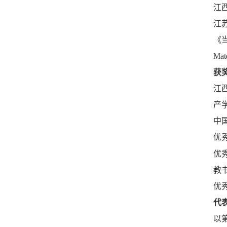
江
江
《
M
获
江
产
中
优
优
教
优
代
以