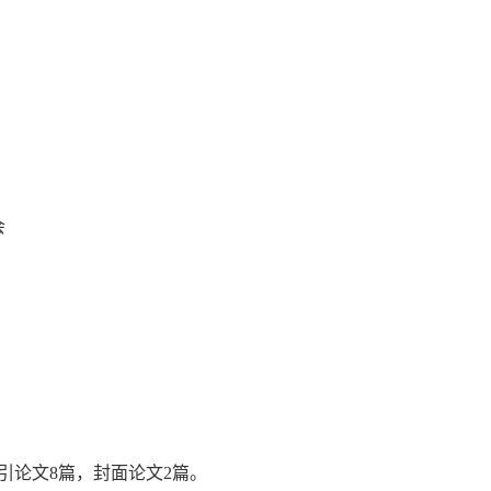
会
引论文8篇，封面论文2篇。