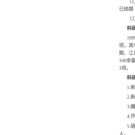
（
已结题
（
科
1
项，其
题、江
100
3项。
科
1.
2
3.
4.
5
人。