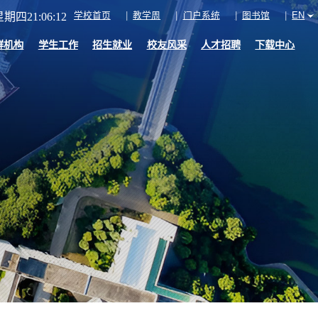
学校首页
教学周
门户系统
图书馆
EN
期四21:06:13
群机构
学生工作
招生就业
校友风采
人才招聘
下载中心