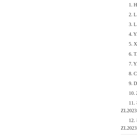
1. H
2. L
3. L
4. Y
5. X
6. T
7. Y
8. C
9. D
10. 
1
ZL2023
1
ZL2023