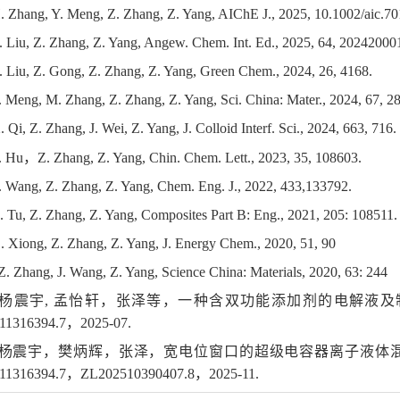
. Zhang, Y. Meng, Z. Zhang, Z. Yang, AIChE J., 2025, 10.1002/aic.70
. Liu, Z. Zhang, Z. Yang, Angew. Chem. Int. Ed., 2025, 64, 20242000
. Liu, Z. Gong, Z. Zhang, Z. Yang, Green Chem., 2024, 26, 4168.
. Meng, M. Zhang, Z. Zhang, Z. Yang, Sci. China: Mater., 2024, 67, 2
. Qi, Z. Zhang, J. Wei, Z. Yang, J. Colloid Interf. Sci., 2024, 663, 716.
. Hu，Z. Zhang, Z. Yang, Chin. Chem. Lett., 2023, 35, 108603.
. Wang, Z. Zhang, Z. Yang, Chem. Eng. J., 2022, 433,133792.
. Tu, Z. Zhang, Z. Yang, Composites Part B: Eng., 2021, 205: 108511.
. Xiong, Z. Zhang, Z. Yang, J. Energy Chem., 2020, 51, 90
Z. Zhang, J. Wang, Z. Yang, Science China: Materials, 2020, 63: 244
1. 杨震宇, 孟怡轩，张泽等，一种含双功能添加剂的电解液
11316394.7，2025-07.
2. 杨震宇，樊炳辉，张泽，宽电位窗口的超级电容器离子液体
11316394.7，ZL202510390407.8，2025-11.