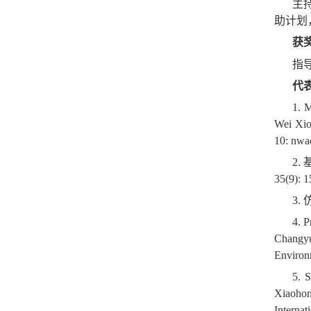
主
助计划
获
指
代
1. M
Wei Xio
10: nwa
2.
35(9): 
3.
4. P
Changyu
Environ
5. S
Xiaohon
Internat