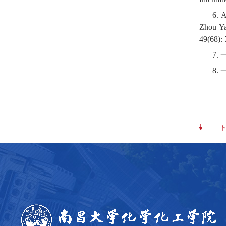
6. A
Zhou Ya
49(68):
7.
8.
下