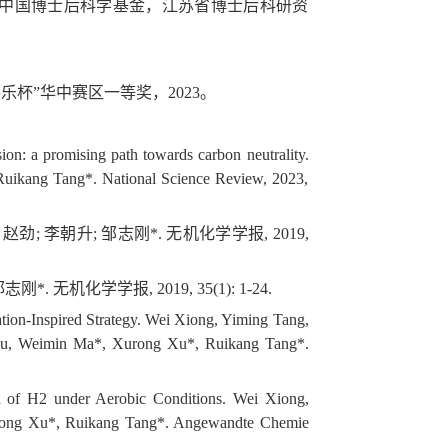
中国博士后科学基金，江苏省博士后科研资
杯”华中赛区一等奖，2023。
ion: a promising path towards carbon neutrality.
uikang Tang*. National Science Review, 2023,
; 李朝升; 邹志刚*. 无机化学学报, 2019,
无机化学学报, 2019, 35(1): 1-24.
tion-Inspired Strategy. Wei Xiong, Yiming Tang,
Shu, Weimin Ma*, Xurong Xu*, Ruikang Tang*.
ion of H2 under Aerobic Conditions. Wei Xiong,
rong Xu*, Ruikang Tang*. Angewandte Chemie