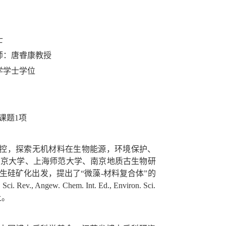
士
，导师：唐睿康教授
工学学士学位
课题1项
控，探索无机材料在生物能源，环境保护、
南京大学、上海师范大学、南京地质古生物研
硅矿化出发，提出了“微藻-材料复合体”的
w. Chem. Int. Ed., Environ. Sci.
让。