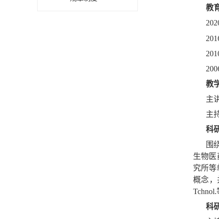
教
20
20
20
20
教
主
主
科
围
生物医
究所等
概念，并将
Tch
科