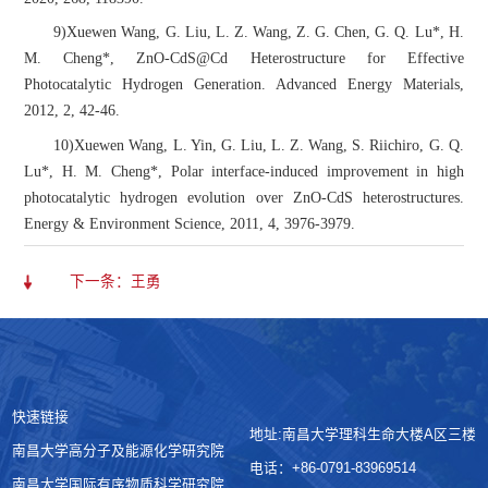
9)Xuewen Wang, G. Liu, L. Z. Wang, Z. G. Chen, G. Q. Lu*, H.
M. Cheng*,
ZnO-CdS@Cd Heterostructure for Effective
Photocatalytic Hydrogen Generation
. Advanced Energy Materials,
2012, 2, 42-46.
10)Xuewen Wang, L. Yin, G. Liu, L. Z. Wang, S. Riichiro, G. Q.
Lu*, H. M. Cheng*,
Polar interface-induced improvement in high
photocatalytic hydrogen evolution over ZnO-CdS heterostructures
.
Energy & Environment Science, 2011, 4, 3976-3979.
下一条：王勇
快速链接
地址:南昌大学理科生命大楼A区三楼
南昌大学高分子及能源化学研究院
电话：+86-0791-83969514
南昌大学国际有序物质科学研究院