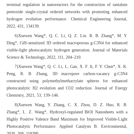
terminal regulation in nanoreactors for the construction of tantalum
pentoxide single-crystal ordered networks with promoting enhanced
hydrogen evolution performance. Chemical Engineering Journal,
2022, 431, 134139.
6)Xuewen Wang*, Q. C. Li, Q. Z. Lin. R. B. Zhang*, M. Y.
Ding*, CdS-sensitized 3D ordered macroporous g-C3N4 for enhanced
visible-light photocatalytic hydrogen generation. Journal of Materials
Science & Technology, 2022, 111, 204–210.
7)Xuewen Wang*, Q. C. Li, L, Gan, X. F. Ji, F. Y. Chen*, X. K.
Peng, R. B. Zhang, 3D macropore carbon-vacancy g-C3N4
constructed using polymethylmethacrylate spheres for enhanced
photocatalytic H2 evolution and CO2 reduction. Journal of Energy
Chemistry, 2021, 53, 139–146.
8)Xuewen Wang, Y. Zhang, C. X. Zhou, D. Z. Huo, R. B.
Zhang*, L. Z. Wang*, Hydroxyl-regulated BiOI Nanosheets with a
Highly Positive Valence Band Maximum for Improved Visible-Light
Photocatalytic Performance.
Applied Catalysis B: Environmental,
2020,
268
, 118390.