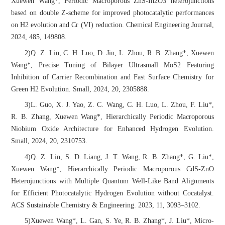
Xuewen Wang*, Periodic Macroporous ZnS-In2O3 heterojunctions
based on double Z-scheme for improved photocatalytic performances
on H2 evolution and Cr (VI) reduction. Chemical Engineering Journal,
2024, 485, 149808.
2)Q. Z. Lin, C. H. Luo, D. Jin, L. Zhou, R. B. Zhang*, Xuewen
Wang*, Precise Tuning of Bilayer Ultrasmall MoS2 Featuring
Inhibition of Carrier Recombination and Fast Surface Chemistry for
Green H2 Evolution. Small, 2024, 20, 2305888.
3)L. Guo, X. J. Yao, Z. C. Wang, C. H. Luo, L. Zhou, F. Liu*,
R. B. Zhang, Xuewen Wang*, Hierarchically Periodic Macroporous
Niobium Oxide Architecture for Enhanced Hydrogen Evolution.
Small, 2024, 20, 2310753.
4)Q. Z. Lin, S. D. Liang, J. T. Wang, R. B. Zhang*, G. Liu*,
Xuewen Wang*, Hierarchically Periodic Macroporous CdS-ZnO
Heterojunctions with Multiple Quantum Well-Like Band Alignments
for Efficient Photocatalytic Hydrogen Evolution without Cocatalyst.
ACS Sustainable Chemistry & Engineering. 2023, 11, 3093–3102.
5)Xuewen Wang*, L. Gan, S. Ye, R. B. Zhang*, J. Liu*, Micro-