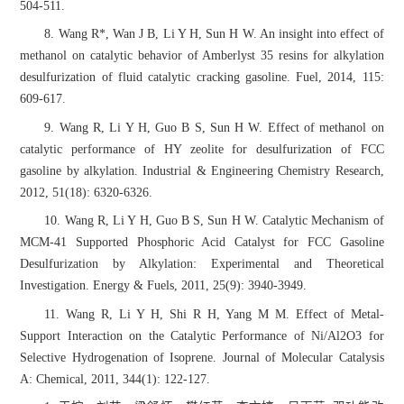
504-511.
8. Wang R*, Wan J B, Li Y H, Sun H W. An insight into effect of
methanol on catalytic behavior of Amberlyst 35 resins for alkylation
desulfurization of fluid catalytic cracking gasoline. Fuel, 2014, 115:
609-617.
9. Wang R, Li Y H, Guo B S, Sun H W. Effect of methanol on
catalytic performance of HY zeolite for desulfurization of FCC
gasoline by alkylation. Industrial & Engineering Chemistry Research,
2012, 51(18): 6320-6326.
10. Wang R, Li Y H, Guo B S, Sun H W. Catalytic Mechanism of
MCM-41 Supported Phosphoric Acid Catalyst for FCC Gasoline
Desulfurization by Alkylation: Experimental and Theoretical
Investigation. Energy & Fuels, 2011, 25(9): 3940-3949.
11. Wang R, Li Y H, Shi R H, Yang M M. Effect of Metal-
Support Interaction on the Catalytic Performance of Ni/Al2O3 for
Selective Hydrogenation of Isoprene. Journal of Molecular Catalysis
A: Chemical, 2011, 344(1): 122-127.