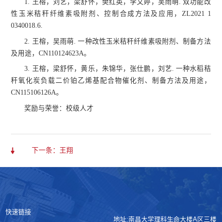
1. 王榕，刘艺，梁舒怀，樊红英，李文婷，吴雨萌. 双功能改
性玉米秸秆纤维素吸附剂、控制合成方法及应用，ZL2021 1
0340018.6.
2. 王榕，吴雨萌. 一种改性玉米秸秆纤维素吸附剂、制备方法
及用途，CN110124623A。
3. 王榕，梁舒怀，黄乐，朱锦华，张仕鹏，刘艺. 一种水稻秸
秆氧化炭负载二价铂乙烯基配合物催化剂、制备方法及用途，
CN115106126A。
奖励与荣誉：
校级人才
下一条：王翔
快速链接
地址:南昌大学理科生命大楼A区三楼