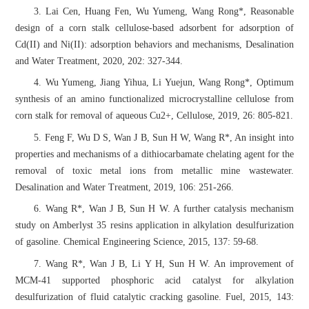
3. Lai Cen, Huang Fen, Wu Yumeng, Wang Rong*,
Reasonable
design of a corn stalk cellulose-based adsorbent for adsorption of
Cd(II) and Ni(II): adsorption behaviors and mechanisms, Desalination
and Water Treatment, 2020, 202: 327-344.
4. Wu Yumeng, Jiang Yihua, Li Yuejun, Wang Rong*, Optimum
synthesis of an amino functionalized microcrystalline cellulose from
corn stalk for removal of aqueous Cu2+, Cellulose, 2019, 26: 805-821.
5. Feng F, Wu D S, Wan J B, Sun H W, Wang R*,
An insight into
properties and mechanisms of a dithiocarbamate chelating agent for the
removal of toxic metal ions from metallic mine wastewater.
Desalination and Water Treatment, 2019, 106: 251-266.
6. Wang R*, Wan J B, Sun H W. A further catalysis mechanism
study on Amberlyst 35 resins application in alkylation desulfurization
of gasoline. Chemical Engineering Science, 2015, 137: 59-68.
7. Wang R*, Wan J B, Li Y H, Sun H W. An improvement of
MCM-41 supported phosphoric acid catalyst for alkylation
desulfurization of fluid catalytic cracking gasoline. Fuel, 2015, 143: