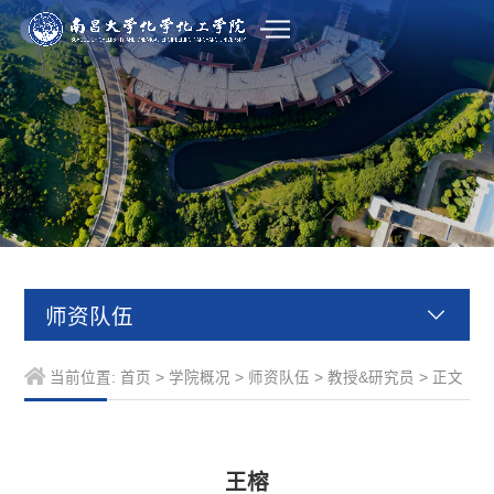
师资队伍
当前位置:
首页
>
学院概况
>
师资队伍
>
教授&研究员
> 正文
王榕