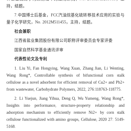
持，结题。
7.中国博士后基金，FCC汽油烷基化硫转移技术应用的实验与
量子化学研究，No. 2012M511455，主持，结题。
社会兼职
江西省盐业集团股份有限公司职称评审委员会专家评委
国家自然科学基金通讯评审
代表性论文及专利
1. Liu Yi, Fan Hongying, Wang Xuan, Zhang Jian, Li Wenting,
Wang Rong*, Controllable synthesis of bifunctional corn stalk
cellulose as a novel adsorbent for efficient removal of Cu2+ and Pb2+
from wastewater, Carbohydrate Polymers, 2022, 276:118763-118775.
2. Li Yuejun, Jiang Yihua, Deng Q, Wu Yumeng, Wang Rong*,
Insights into performance, structure-property relationship and
adsorption mechanism to efficiently remove Ni2+ by corn stalk
cellulose functionalized with amino groups, Cellulose, 2020 27: 5149-
5168.