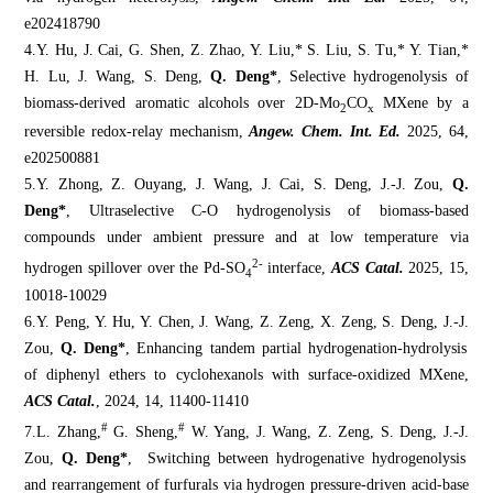
e202418790
4.
Y
.
Hu, J
.
Cai, G
.
Shen, Z
.
Zhao, Y
.
Liu,* S
.
Liu, S
.
Tu,* Y
.
Tian,*
H
.
Lu, J
.
Wang,
S
.
Deng,
Q
.
Deng*
,
Selective
h
ydrogenolysis of
b
iomass-
d
erived
a
romatic
a
lcohols over 2D-Mo
CO
MXene by a
2
x
r
eversible
r
edox-
r
elay
m
echanism
,
Angew. Chem. Int. Ed.
2025, 64,
e202500881
5.
Y
.
Zhong,
Z
.
Ouyang, J
.
Wang, J
.
Cai, S
.
Deng, J
.
-J
.
Zou,
Q
.
Deng*
,
Ultraselective C-O
h
ydrogenolysis of
b
iomass-
b
ased
c
ompounds under
a
mbient
p
ressure and at
l
ow
t
emperature via
2-
h
ydrogen
s
pillover over the Pd-SO
i
nterface
,
ACS Catal.
2025, 15,
4
10018-10029
6.
Y
.
Peng, Y
.
Hu, Y
.
Chen, J
.
Wang, Z
.
Zeng, X
.
Zeng, S
.
Deng,
J
.
-J
.
Zou,
Q
.
Deng*
,
Enhancing
t
andem
p
artial
h
ydrogenation-
h
ydrolysis
of
d
iphenyl
e
thers to
c
yclohexanols with
s
urface-
o
xidized MXene
,
ACS Catal
.
,
2024, 14, 11400-11410
#
#
7.
L
.
Zhang,
G
.
Sheng,
W
.
Yang, J
.
Wang, Z
.
Zeng, S
.
Deng, J
.
-J
.
Zou,
Q
.
Deng*
,
Switching between
h
ydrogenative
h
ydrogenolysis
and
r
earrangement of
f
urfurals via
h
ydrogen
p
ressure-
d
riven
a
cid-
b
ase