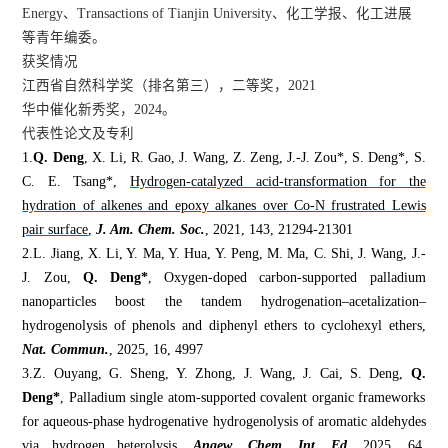
Energy、
Transactions of Tianjin University、化工学报、化工进展
等青年编委
。
获奖情况
江西省自然科学奖（排名第三）
，二等奖，
20
21
华中催化新秀奖，
2024
。
代表性论文及专利
1.
Q. Deng
, X. Li, R. Gao, J. Wang, Z. Zeng, J.-J. Zou*, S. Deng*, S.
C. E. Tsang*,
Hydrogen-catalyzed acid-transformation for the
hydration of alkenes and epoxy alkanes over Co-N frustrated Lewis
pair surface
,
J
.
Am
.
Chem
.
Soc
.
, 2021, 143, 21294-21301
2.
L
.
Jiang, X
.
Li, Y
.
Ma, Y
.
Hua, Y
.
Peng, M
.
Ma, C
.
Shi, J
.
Wang, J
.
-
J
.
Zou
,
Q
.
Deng*
,
Oxygen-doped carbon-supported palladium
nanoparticles boost the tandem hydrogenation–acetalization–
hydrogenolysis of phenols and diphenyl ethers to cyclohexyl ethers
,
Nat
.
Commun
.
,
2025
,
16
,
4997
3.
Z
.
Ouyang,
G
.
Sheng, Y
.
Zhong, J
.
Wang,
J
.
Cai, S
.
Deng,
Q
.
Deng*
,
Palladium
s
ingle
a
tom-supported
c
ovalent
o
rganic
f
rameworks
for
a
queous-phase
h
ydrogenative
h
ydrogenolysis of
a
romatic
a
ldehydes
via
h
ydrogen
h
eterolysis
,
Angew. Chem. Int. Ed.
2025, 64,