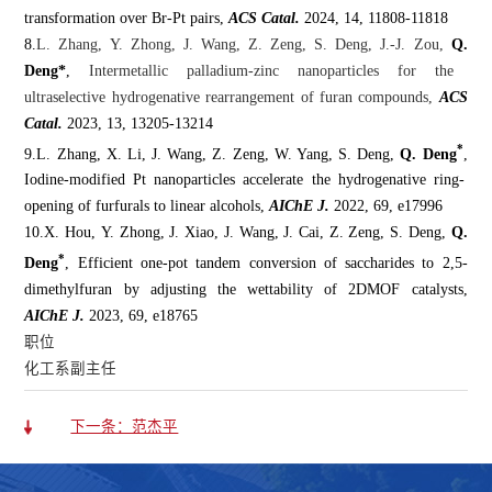
t
ransformation over Br-Pt
p
airs
,
ACS Catal
.
2024, 14, 11808-11818
8.
L
.
Zhang, Y
.
Zhong, J
.
Wang, Z
.
Zeng, S
.
Deng, J
.
-J
.
Zou,
Q
.
Deng*
,
Intermetallic
p
alladium
-
z
inc
n
anoparticles for the
u
ltraselective
h
ydrogenative
r
earrangement of
f
uran
co
mpounds
,
ACS
Catal
.
2023, 13, 13205-13214
*
9.
L
.
Zhang
,
X
.
Li
,
J
.
Wang
,
Z
.
Zeng
,
W
.
Yang
,
S
.
Deng
,
Q. Deng
,
Iodine-modified Pt nanoparticles accelerate the hydrogenative
ring-
opening of furfurals to linear alcohols
,
AIChE J
.
2022
, 69,
e17996
10.
X
.
Hou,
Y
.
Zhong,
J. Xiao,
J
.
Wang,
J
.
Cai,
Z
.
Zeng,
S
.
Deng
,
Q.
*
Deng
,
Efficient
one-pot
tandem conversion of
saccharides
to
2,5-
dimethylfuran
by
adjusting the wettability of 2DMOF catalysts
,
AIChE J
.
202
3, 69,
e1
8765
职位
化工系副主任
下一条：范杰平