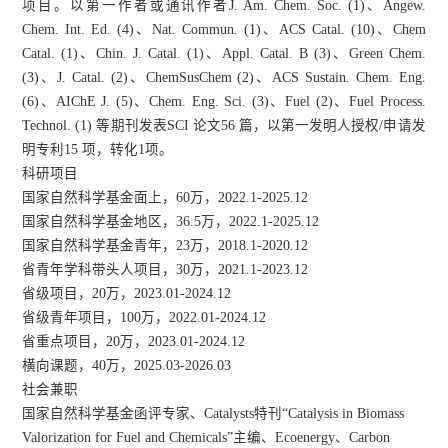
项目。以第一作者或通讯作者
J. Am. Chem. Soc.
(1)
、Angew.
Chem.
Int. Ed.
(4
)
、Nat. Commun. (1)、ACS Catal. (10)、Chem
Catal. (1)、Chin. J. Catal. (1)、
Appl
.
Catal
.
B
(3)、Green Chem.
(3)、J. Catal. (2)、ChemSusChem (2)、ACS Sustain. Chem. Eng.
(6)、AIChE J. (5)、Chem. Eng. Sci. (3
)
、Fuel (2)、
Fuel Process
.
Technol
. (1) 等期刊发表SC
I 论文
56
篇，以第一发明人授权/申请发
明专利
15
项，转化
1项。
科研项目
国家自然科学基金面上，60万，
202
2
.1-202
5
.12
国家自然科学基金
地区，36.5万，
202
2
.1-202
5
.12
国家自然科学基金
青年，23万，
2018.1-202
0
.12
省青年学科带头人项目，30万，
20
21
.1-202
3
.12
省级项目，20万，2023.01-2024.12
省级青年项目，100万，2022.01-2024.12
省重点项目，20万，2023.01-2024.12
横向课题，40万，2025.03-2026.03
社会兼职
国家自然科学基金函评专家、Catalysts特刊“
Catalysis in Biomass
Valorization for Fuel and Chemicals
”主编、Ecoenergy、Carbon