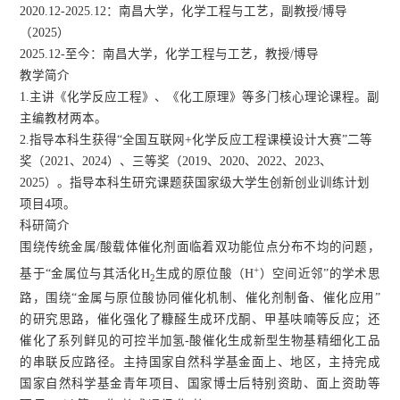
2020.12-2025.12：南昌大学，化学工程与工艺，副教授/博导
（2025）
2025.12-至今：南昌大学，化学工程与工艺，教授/博导
教学简介
1.
主讲《化学反应工程》、《化工原理》等多门核心理论课程。副
主编教材两本。
2.
指导本科生获得
“全国互联网+化学反应工程课模设计大赛”二等
奖（
2021、2024
）、三等奖（
2019、2020、2022、2023、
2025
）。指导本科生研究课题获国家级大学生创新创业训练计划
项目
4
项。
科研简介
围绕传统金属/酸载体催化剂面临着双功能位点分布不均的问题，
+
基于
“金属位与其活化H
生成的原位酸（H
）空间近邻”的学术思
2
路，围绕“金属与原位酸协同催化机制、催化剂制备、催化应用”
的研究思路
，
催化强化了糠醛生成环戊酮、甲基呋喃等
反应
；还
催化了系列鲜见的可控半加氢-酸催化生成新型生物基精细化工品
的串联反应路径。主持国家自然科学基金面上、地区
，
主持完成
国家自然科学基金青年项目、国家博士后特别资助、面上资助等