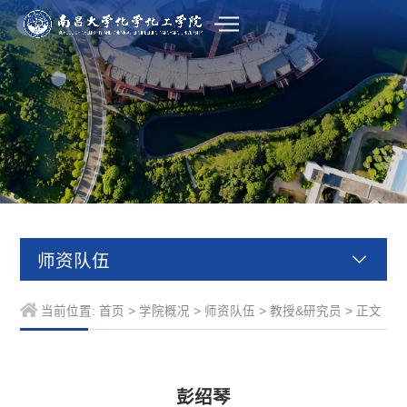
师资队伍
当前位置:
首页
>
学院概况
>
师资队伍
>
教授&研究员
> 正文
彭绍琴