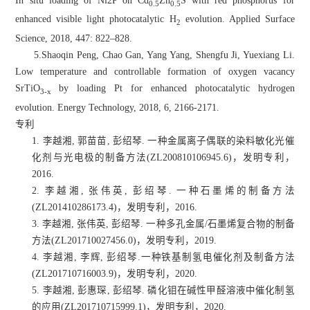
In situ loading of Ni2P on Cd
Zn
S with red phosphorus for
0.5
0.5
enhanced visible light photocatalytic H
evolution. Applied Surface
2
Science, 2018, 447: 822–828.
5.Shaoqin Peng, Chao Gan, Yang Yang, Shengfu Ji, Yuexiang Li.
Low temperature and controllable formation of oxygen vacancy
SrTiO
by loading Pt for enhanced photocatalytic hydrogen
3-x
evolution. Energy Technology, 2018, 6, 2166-2171.
专利
1. 李越湘, 郭苗苗, 彭绍琴. 一种金属离子偶联的染料敏化光催
化剂与光电极的制备方法(ZL200810106945.6)，发明专利，
2016.
2. 李越湘, 张伟英, 彭绍琴. 一种石墨烯的制备方法
(ZL201410286173.4)，发明专利，2016.
3. 李越湘, 张伟英, 彭绍琴. 一种多孔金属/石墨烯复合物的制备
方法(ZL201710027456.0)，发明专利，2019.
4. 李越湘, 李辉, 彭绍琴.一种铁基制氢电催化剂及制备方法
(ZL201710716003.9)，发明专利，2020.
5. 李越湘, 彭惠琛, 彭绍琴. 磷化钼在碱性甲醛溶液中催化制氢
的应用(ZL201710715999.1)，发明专利，2020.