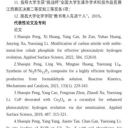
11. 指导大学生获“挑战杯”全国大学生课外学术科技作品竞赛
江西赛区决赛二等奖和三等奖各1项：
12. 南昌大学化学学院“教书育人先进个人”，2019。
代表性论文及专利
论文
1.Shaoqin Peng, Xi Huang, Yang Cao, Jie Zuo, Yuhao Huang,
Junying Xu, Yuexiang Li. Modification of carbon nitride with noble-
metal-free cobalt phosphide for effective photocatalytic hydrogen
evolution, Applied Surface Science, 2022, 584, 152610.
2.Shaoqin Peng, Ling Wu, Mingtao Huang, Yuexiang Li⁎.
Synthesis of Ni
P/Ni
P
composite for a highly efficient hydrogen
2
12
5
production from formaldehyde solution. Reaction Kinetics,
Mechanisms and Catalysis, 2021, 133(1): 229-243.
3.Shaoqin Peng, Yang Cao, Fengxian Zhou, Zhaodi Xu, Yuexiang
Li. CoP decorated with Co
O
as a cocatalyst for enhanced
3
4
photocatalytic hydrogen evolution via dye sensitization. Applied
Surface Science, 2019, 487: 315-321.
4.Shaoqin Peng, Yang Yang, Jiaonv Tan, Chao Gan, Yuexiang Li.