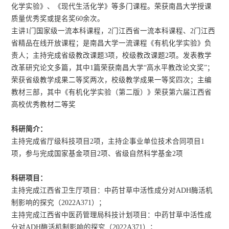
化学实验》、《现代生活化学》等多门课程。荣获南昌大学授课
质量优秀奖或提名奖60余次。
主讲1门国家级一流本科课程，2门江西省一流本科课程、2门江西
省精品在线开放课程；是南昌大学一流课程《有机化学实验》负
责人；主持完成省级教改课题3项，校级教改课题2项。发表教学
改革研究论文多篇，其中1篇荣获南昌大学“高水平教改论文奖”；
荣获省级教学成果二等奖两次，校级教学成果一等奖四次；
主编
教材三部，其中《有机化学实验（第二版）》荣获第六届江西省
高校优秀教材二等奖
科研简介：
主持完成省厅级科技项目
2项，
主持企事业单位技术合同项目1
项，
参
与完成
国家基金项目2项
、省级自然科学基金2项
科研项目：
主持完成江西省卫生厅项目：中药甘草中活性成分对
ADH酶活机
制影响的探究（2022A371）
；
主持完成江西省中医药管理局科技计划项目：中药甘草中活性成
分对ADH酶活机制影响的探究（2022A371）；