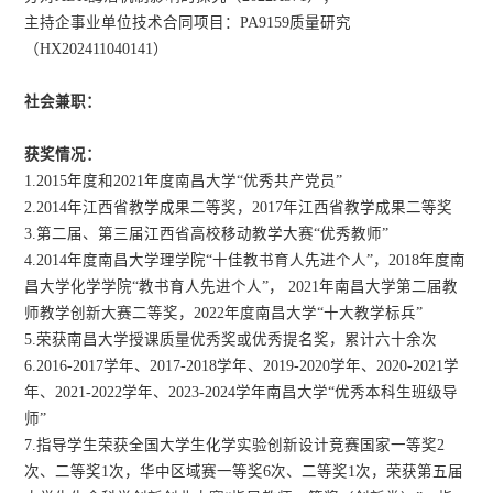
主持企事业单位技术合同项目
：PA9159质量研究
（HX202411040141）
社会兼职：
获奖情况：
1.
2015年度和2021年度南昌大学“优秀共产党员”
2.
2014年江西省教学成果二等奖
，
2017年江西省教学成果二等奖
3.
第二届、第三
届江西省高校移动教学大赛“优秀教师”
4.
2014年度南昌大学理学院“十佳教书育人先进个人”
，
2018年度南
昌大学化学学院“教书育人先进个人”
，
2021年南昌大学第二届教
师教学创新大赛二等奖
，2
022
年度南昌大学“十大教学标兵”
5.
荣获南昌大学授课质量优秀奖或优秀提名奖，累计六十余次
6.
2016-2017学年、2017-2018学年、2019-2020学年、2020-2021学
年、2021-2022学年
、2023-2024学年南昌大学
“优秀本科生班级导
师”
7.
指导学生荣获全国大学生化学实验创新设计竞赛国家一等奖2
次
、二等奖1次，
华中区域赛一等奖
6
次
、二等奖1次，荣获
第五届