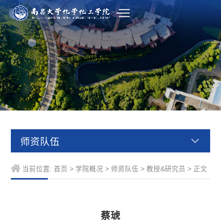
师资队伍
当前位置:
首页
>
学院概况
>
师资队伍
>
教授&研究员
> 正文
蔡琥