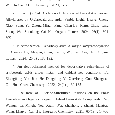
Wu; Hu Cai. CCS Chemistry , 2024, 1-17.
2. Direct C(sp3)-H Arylation of Unprotected Benzyl Anilines and
Alkylarenes by Organocatalysis under Visible Light. Huang, Cheng;
Xiao, Peng; Ye, Zhong-Ming; Wang, Chen-Lu; Kang, Chen; Tang,
Sheng; Wei, Zhenhong; Cai, Hu. Organic Letters, 2024, 26(1) , 304-
309.
3. Electrochemical Decarboxylative Alkoxy-alkoxycarbonylation
of Alkenes. Lu, Meiqun; Chen, Kailun; Wu, Tao; Cai, Hu. Organic
Letters, 2024, 26(1) , 188-192.
4. An electrochemical method for deborylative selenylation of
arylboronic acids under metal- and oxidant-free conditions. Fu,
Zhengjiang; Yin, Jian; He, Dongdong; Yi, Xuezheng; Guo, Shengmei;
Cai, Hu. Green Chemistry , 2022, 24(1) , 130-135.
5. The Role of Fluorine-Substituted Positions on the Phase
Transition in Organic-Inorganic Hybrid Perovskite Compounds. Rao,
Wenjun; Li, Mingli; You, Xiuli; Wei, Zhenhong ; Zhang, Mengxia;
Wang, Lingyu; Cai, Hu. Inorganic Chemistry, 2021, 60(19) , 14706-