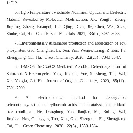
14712.
6. High-Temperature Switchable Nonlinear Optical and Dielectric
Material Revealed by Molecular Modification. Xie, Yongfa; Zheng,
Jingjing; Zheng, Kuangqi; Liu, Qing; Duan, Jie; Chen, Wei; Shao,
Shuke; Cai, Hu. Chemistry of Materials, 2021, 33(9) , 3081-3086.
7. Environmentally sustainable production and application of acyl
phosphates. Guo, Shengmei; Li, Sen; Yan, Wenjie; Liang, Zhibin; Fu,
Zhengjiang; Cai, Hu. Green Chemistry, 2020, 22(21) , 7343-7347.
8. DMSO/t-BuONa/O2-Mediated Aerobic Dehydrogenation of
Saturated N-Heterocycles. Yang, Ruchun; Yue, Shusheng; Tan, Wei;
Xie, Yongfa; Cai, Hu. Journal of Organic Chemistry, 2020, 85(11) ,
7501-7509.
9. An electrochemical method for deborylative
seleno/thiocyanation of arylboronic acids under catalyst- and oxidant-
free conditions. He, Dongdong; Yao, Jiaojiao; Ma, Boling; Wei,
Jinghao; Hao, Guangguo; Tuo, Xun; Guo, Shengmei; Fu, Zhengjiang;
Cai, Hu. Green Chemistry, 2020, 22(5) , 1559-1564.