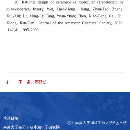
10. Rational design of ceramic-like molecular ferroelectric by
quasi-spherical theory. Wei, Zhen-Hong ; Jiang, Zhen-Tao; Zhang,
Xiu-Xiu; Li, Ming-Li; Tang, Yuan-Yuan; Chen, Xiao-Gang; Cai, Hu;
Xiong, Ren-Gen. Journal of the American Chemical Society, 2020,
142(4), 1995-2000.
下一条：蔡建信
快速链接
地址:南昌大学理科生命大楼A区三楼
南昌大学高分子及能源化学研究院