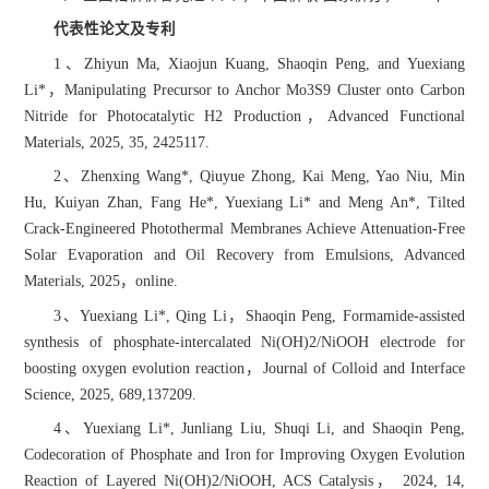
代表性论文及专利
1、Zhiyun Ma, Xiaojun Kuang, Shaoqin Peng, and Yuexiang
Li*，Manipulating Precursor to Anchor Mo3S9 Cluster onto Carbon
Nitride for Photocatalytic H2 Production，Advanced Functional
Materials, 2025, 35, 2425117.
2、Zhenxing Wang*, Qiuyue Zhong, Kai Meng, Yao Niu, Min
Hu, Kuiyan Zhan, Fang He*, Yuexiang Li* and Meng An*, Tilted
Crack-Engineered Photothermal Membranes Achieve Attenuation-Free
Solar Evaporation and Oil Recovery from Emulsions, Advanced
Materials, 2025，online.
3、Yuexiang Li*, Qing Li，Shaoqin Peng, Formamide-assisted
synthesis of phosphate-intercalated Ni(OH)2/NiOOH electrode for
boosting oxygen evolution reaction，Journal of Colloid and Interface
Science, 2025, 689,137209.
4、Yuexiang Li*, Junliang Liu, Shuqi Li, and Shaoqin Peng,
Codecoration of Phosphate and Iron for Improving Oxygen Evolution
Reaction of Layered Ni(OH)2/NiOOH, ACS Catalysis， 2024, 14,