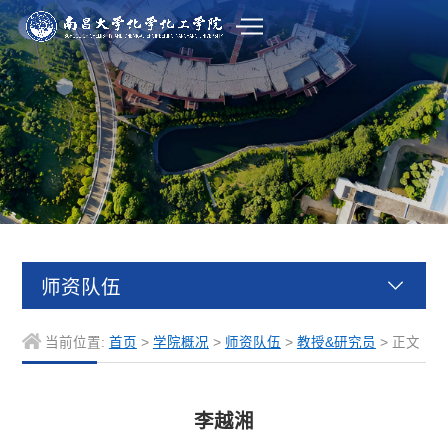
师资队伍
当前位置:
首页
>
学院概况
>
师资队伍
>
教授&研究员
> 正文
李越湘