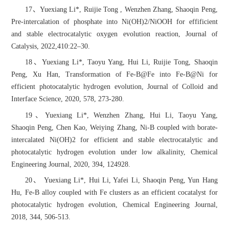
17、Yuexiang Li*, Ruijie Tong , Wenzhen Zhang, Shaoqin Peng,
Pre-intercalation of phosphate into Ni(OH)2/NiOOH for effificient
and stable electrocatalytic oxygen evolution reaction, Journal of
Catalysis, 2022,410:22–30.
18、Yuexiang Li*, Taoyu Yang, Hui Li, Ruijie Tong, Shaoqin
Peng, Xu Han, Transformation of Fe-B@Fe into Fe-B@Ni for
efficient photocatalytic hydrogen evolution, Journal of Colloid and
Interface Science, 2020, 578, 273-280.
19、Yuexiang Li*, Wenzhen Zhang, Hui Li, Taoyu Yang,
Shaoqin Peng, Chen Kao, Weiying Zhang, Ni-B coupled with borate-
intercalated Ni(OH)2 for efficient and stable electrocatalytic and
photocatalytic hydrogen evolution under low alkalinity, Chemical
Engineering Journal, 2020, 394, 124928.
20、 Yuexiang Li*, Hui Li, Yafei Li, Shaoqin Peng, Yun Hang
Hu, Fe-B alloy coupled with Fe clusters as an efficient cocatalyst for
photocatalytic hydrogen evolution, Chemical Engineering Journal,
2018, 344, 506-513.