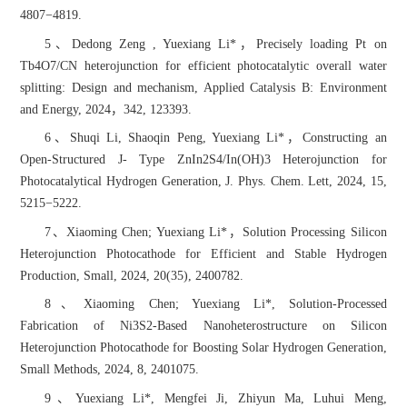
4807−4819.
5、Dedong Zeng , Yuexiang Li*，Precisely loading Pt on
Tb4O7/CN heterojunction for efficient photocatalytic overall water
splitting: Design and mechanism, Applied Catalysis B: Environment
and Energy, 2024，342, 123393.
6、Shuqi Li, Shaoqin Peng, Yuexiang Li*，Constructing an
Open-Structured J- Type ZnIn2S4/In(OH)3 Heterojunction for
Photocatalytical Hydrogen Generation, J. Phys. Chem. Lett,
2024
, 15,
5215−5222.
7、Xiaoming Chen; Yuexiang Li*，Solution Processing Silicon
Heterojunction Photocathode for Efficient and Stable Hydrogen
Production, Small, 2024, 20(35), 2400782.
8、Xiaoming Chen; Yuexiang Li*, Solution-Processed
Fabrication of Ni3S2-Based Nanoheterostructure on Silicon
Heterojunction Photocathode for Boosting Solar Hydrogen Generation,
Small Methods, 2024, 8, 2401075.
9、Yuexiang Li*, Mengfei Ji, Zhiyun Ma, Luhui Meng,