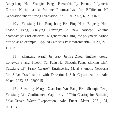
Rongchang He, Shaoqin Peng, Hierarchically Porous Polymeric
Carbon Nitride as a Volume Photocatalyst for Effificient H2
Generation under Strong Irradiation, Sol. RRL 2022, 6, 2100823.
10、Yuexiang Li*, Rongchang He, Ping Han, Binpeng Hou,
Shaoqin Peng, Chuying Ouyang*, A new concept: Volume
photocatalysis for efficient H2 generation-Using low polymeric carbon
nitride as an example, Applied Catalysis B: Environmental, 2020, 279,
119379.
11、Zhenxing Wang, Jie Gao, Jiajing Zhou, Jingwen Gong,
Longwen Shang, Haobin Ye, Fang He, Shaoqin Peng, Zhixing Lin*,
Yuexiang Li*, Frank Caruso*, Engineering Metal–Phenolic Networks
for Solar Desalination with Directional Salt Crystallization, Adv.
Mater. 2023, 35, 2209015.
12、Zhenxing Wang*, Xiaochun Wu, Fang He*, Shaoqin Peng,
Yuexiang Li*, Confinement Capillarity of Thin Coating for Boosting
Solar-Driven Water Evaporation, Adv. Funct. Mater. 2021, 31,
2011114.