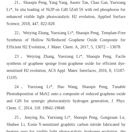
21、Shaoqin Peng, Yang Yang, Jiaonv Tan, Chao Gan, Yuexiang
Li*, In situ loading of Ni2P on Cd0.5Zn0.5S with red phosphorus for
enhanced visible light photocatalytic H2 evolution, Applied Surface
Science, 2018, 447, 822-828.
22、Weiying Zhang, Yuexiang Li*, Shaoqin Peng, Template-Free
Synthesis of Hollow Ni/Reduced Graphene Oxide Composite for
Efficient H2 Evolution, J. Mater. Chem. A, 2017, 5, 13072 – 13078.
23、Weiying Zhang, Yuexiang Li*, Shaoqin Peng, Facile
synthesis of graphene sponge from graphene oxide for efficient dye-
sensitized H2 evolution, ACS Appl. Mater. Interfaces, 2016, 8, 15187-
15195.
24、Yuexiang Li*, Hao Wang, Shaoqin Peng, Tunable
Photodeposition of MoS2 onto a composite of reduced graphene oxide
and CdS for synergic photocatalytic hydrogen generation, J. Phys.
Chem. C. 2014, 118: 19842-19848.
25、Junying Xu, Yuexiang Li*, Shaoqin Peng, Gongxuan Lu,
Shuben Li, Eosin Y-sensitized graphitic carbon nitride fabricated by
heating urea for visible light photocatalytic hydrogen evolution: the