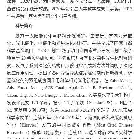
课程，2020年被评为国家级线上线下混合式一流课程，2019年江
西省精品在线开放课。2020年获南昌大学教学成果二等奖。2012
年被评为江西省优秀研究生指导教师。
科研简介
致力于太阳能转化与材料开发研究，主要研究方向为光催
化、光电催化、电催化和光热转化材料等。主持完成了国家自然
科学基金项目、“973 计划”二级子项目和国家重点研发计划二级子
项目等 20 余项科研项目。率先系统开展有机污染物光催化制氢研
究、发展了系列催化剂结构和形貌可控合成新方法并阐明了催化
反应作用机理，提出了各向异性异质结光催化剂构建新概念、析
氢催化剂的双组成协同作用和体相光催化新概念。在 Adv. Mater.,
Adv. Funct. Mater., ACS Catal., Appl. Catal. B: Environ., J.Catal.,
Chem. Eng. J., Nano Energy, J. Mater. Chem. A 等高水平学术刊物上
发表了论文 170 余篇，被引 1.1 万余次（ScholarGPS），H因子
63, 获发明专利10项；入选 ScholarGPS 2024年全球前 0.05%顶尖
科学家榜单；连续 6 年（2014-2019 年）入选国际著名出版商爱思
唯尔（Elsevier）发布的中国高被引学者（Most Cited Chinese
Researchers）榜单（能源类）；连续4年入选全球前 2%顶尖科学