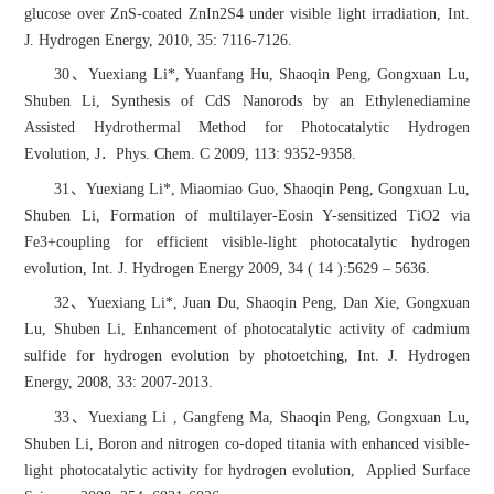
glucose over ZnS-coated ZnIn2S4 under visible light irradiation, Int.
J. Hydrogen Energy, 2010, 35: 7116-7126.
30、Yuexiang Li*, Yuanfang Hu, Shaoqin Peng, Gongxuan Lu,
Shuben Li, Synthesis of CdS Nanorods by an Ethylenediamine
Assisted Hydrothermal Method for Photocatalytic Hydrogen
Evolution, J．Phys. Chem. C 2009, 113: 9352-9358.
31、Yuexiang Li*, Miaomiao Guo, Shaoqin Peng, Gongxuan Lu,
Shuben Li, Formation of multilayer-Eosin Y-sensitized TiO2 via
Fe3+coupling for efficient visible-light photocatalytic hydrogen
evolution, Int. J. Hydrogen Energy 2009, 34 ( 14 ):5629 – 5636.
32、Yuexiang Li*, Juan Du, Shaoqin Peng, Dan Xie, Gongxuan
Lu, Shuben Li, Enhancement of photocatalytic activity of cadmium
sulfide for hydrogen evolution by photoetching, Int. J. Hydrogen
Energy, 2008, 33: 2007-2013.
33、Yuexiang Li , Gangfeng Ma, Shaoqin Peng, Gongxuan Lu,
Shuben Li, Boron and nitrogen co-doped titania with enhanced visible-
light photocatalytic activity for hydrogen evolution, Applied Surface