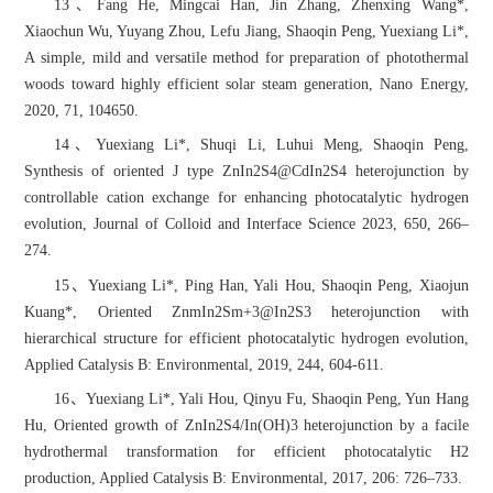
13、Fang He, Mingcai Han, Jin Zhang, Zhenxing Wang*,
Xiaochun Wu, Yuyang Zhou, Lefu Jiang, Shaoqin Peng, Yuexiang Li*,
A simple, mild and versatile method for preparation of photothermal
woods toward highly efficient solar steam generation, Nano Energy,
2020, 71, 104650.
14、Yuexiang Li*, Shuqi Li, Luhui Meng, Shaoqin Peng,
Synthesis of oriented J type ZnIn2S4@CdIn2S4 heterojunction by
controllable cation exchange for enhancing photocatalytic hydrogen
evolution, Journal of Colloid and Interface Science 2023, 650, 266–
274.
15、Yuexiang Li*, Ping Han, Yali Hou, Shaoqin Peng, Xiaojun
Kuang*, Oriented ZnmIn2Sm+3@In2S3 heterojunction with
hierarchical structure for efficient photocatalytic hydrogen evolution,
Applied Catalysis B: Environmental, 2019, 244, 604-611.
16、Yuexiang Li*, Yali Hou, Qinyu Fu, Shaoqin Peng, Yun Hang
Hu, Oriented growth of ZnIn2S4/In(OH)3 heterojunction by a facile
hydrothermal transformation for efficient photocatalytic H2
production, Applied Catalysis B: Environmental, 2017, 206: 726–733.