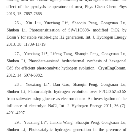
effect of the pyrolysis temperature of urea, Phys Chem Chem Phys
2013, 15: 7657-7665.
26、Xin Liu, Yuexiang Li*, Shaoqin Peng, Gongxuan Lu,
Shuben Li, Photosensitization of SiW11O398- modified TiO2 by
Eosin Y for stable visible-light H2 generation, Int. J. Hydrogen Energy
2013, 38: 11709-11719.
27、Yuexiang Li*, Lifeng Tang, Shaoqin Peng, Gongxuan Lu,
Shuben Li, Phosphate-assisted hydrothermal synthesis of hexagonal
CdS for efficient photocatalytic hydrogen evolution, CrystEngComm,
2012, 14: 6974-6982.
28、Yuexiang Li*, Dan Gao, Shaoqin Peng, Gongxuan Lu,
Shuben Li, Photocatalytic hydrogen evolution over Pt/Cd0.5Zn0.5S
from saltwater using glucose as electron donor: An investigation of the
influence of electrolyte NaCl, Int. J. Hydrogen Energy 2011, 36 (7):
4291-4297.
29、Yuexiang Li*, Jianxia Wang, Shaoqin Peng, Gongxuan Lu,
Shuben Li, Photocatalytic hydrogen generation in the presence of