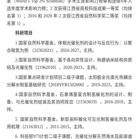
家（World’s Top 2% Scientists）学术生涯影响力榜单和连续6年入
选年度学术影响力榜；2 次获得江西省高校科技成果一等奖（均排
名第 1）；2016 和 2020 年 2 次获江西省自然科学奖二等奖（均排
名第 1）。
科研项目
1.国家自然科学基金，体相光催化剂的设计与反应行为：以聚
合碳氮为例 （22362021），2024-2027，主持。
2.国家自然科学基金，基于各向异性设计、构建纳米结构异质
结及光催化性
（21962010），
2020-2023，
主持。
3.国家重点研发计划项目二级子课题，太阳能全光谱光热耦合
分解水制氢基础研究（2018YFB1502000），2019-2023，主持。
4.国家自然科学基金，石墨烯基复合制氢催化剂的设计、制
备、与光催化剂组装及其协同效应（21563019），2016-2019，主
持。
5. 国家自然科学基金，新型染料敏化可见光制氢催化剂及作
用机理（21163012），2011-2015，主持。
6. 科技部973计划二级子课题，光催化分解天然海水及盐湖卤