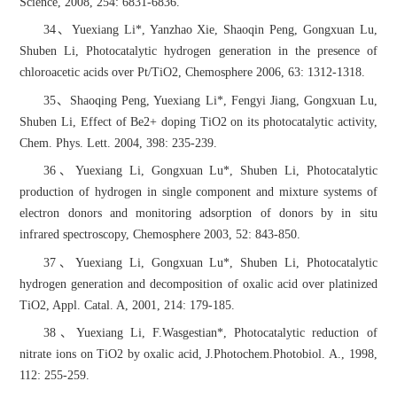
Science, 2008, 254: 6831-6836.
34、Yuexiang Li*, Yanzhao Xie, Shaoqin Peng, Gongxuan Lu,
Shuben Li, Photocatalytic hydrogen generation in the presence of
chloroacetic acids over Pt/TiO2, Chemosphere 2006, 63: 1312-1318.
35、Shaoqing Peng, Yuexiang Li*, Fengyi Jiang, Gongxuan Lu,
Shuben Li, Effect of Be2+ doping TiO2 on its photocatalytic activity,
Chem. Phys. Lett. 2004, 398: 235-239.
36、Yuexiang Li, Gongxuan Lu*, Shuben Li, Photocatalytic
production of hydrogen in single component and mixture systems of
electron donors and monitoring adsorption of donors by in situ
infrared spectroscopy, Chemosphere 2003, 52: 843-850.
37、Yuexiang Li, Gongxuan Lu*, Shuben Li, Photocatalytic
hydrogen generation and decomposition of oxalic acid over platinized
TiO2, Appl. Catal. A, 2001, 214: 179-185.
38、Yuexiang Li, F.Wasgestian*, Photocatalytic reduction of
nitrate ions on TiO2 by oxalic acid, J.Photochem.Photobiol. A., 1998,
112: 255-259.