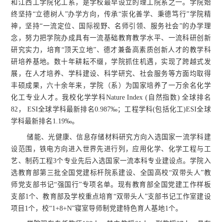
和江西工学院化工系，是学校最早设立的理工院系之一。
学院始
终坚持“立德树人”办学方向，传承“崇化善学、秉德笃行”学院精
神，坚持“一流定位、国际视野、名师引领、服务社会”的办学理
念，努力把学院办成具有一流基础教育教学水平、一流科研创新
研究实力，培育“顶天立地”、德才兼备高素质创新人才的教学科
研培养基地。数十年耕耘不缀，学院抓住机遇，实现了跨越式发
展，在人才培养、学科建设、科学研究、社会服务等方面均取得
丰硕成果，六十余年来，学院（系）为国家培养了一万余名化学
化工专业人才。我校化学学科Nature Index (自然指数) 全球排名
82， ESI全球学科最新排名0.987‰；工程学科(包括化工)ESI全球
学科最新排名1.19‰。
储能、光健康、信息存储材料研究方向入选国家一流学科建
设范围，铁电方向进入世界先进行列，应用化学、化学工程与工
艺、制药工程3个专业先后入选国家一流本科专业建设点。学院入
选教育部第三批全国党建标杆院系建设、全国高校“双带头人”教
师党支部书记“强国行”专项名单。现有教育部全国党建工作样板
支部1个、教育部及学校重点培育“双带头人”支部书记工作室建设
项目1个，校“1+8+N”寝室导师制党建特色育人基地1个。