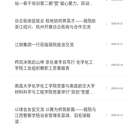
站—骨干培训第二期”暨“凝心聚力，跃动...
访企拓岗促就业 校地协同育英才——我院赴
2026-04-21
浙江绍兴、杭州开展访企拓岗与合作交流
江铜集团一行莅临我院座谈交流
2026-04-17
栉风沐雨启山林 崇化善学且笃行 化学化工
2026-04-16
学院工会组织教职工赏春踏青
南昌大学化学化工学院党委与南昌航空大学
2026-04-16
材料科学与工程学院党委举行“双创”党建...
以球会友促交流 以赛为桥筑新篇——我院与
江西警察学院治安管理系篮球、羽毛球联
2026-04-13
谊...