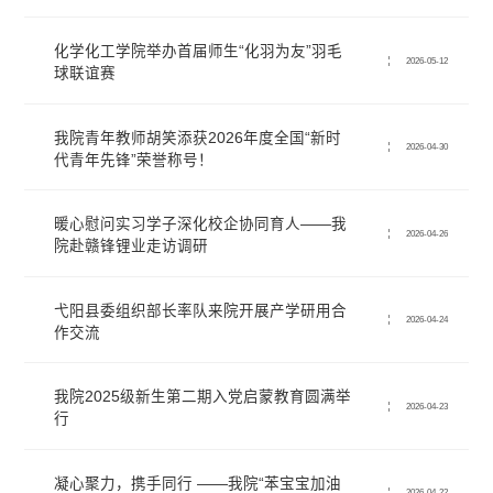
化学化工学院举办首届师生“化羽为友”羽毛
2026-05-12
球联谊赛
我院青年教师胡笑添获2026年度全国“新时
2026-04-30
代青年先锋”荣誉称号！
暖心慰问实习学子深化校企协同育人——我
2026-04-26
院赴赣锋锂业走访调研
‌弋阳县委组织部长率队来院开展产学研用合
2026-04-24
作交流
我院2025级新生第二期入党启蒙教育圆满举
2026-04-23
行
凝心聚力，携手同行 ——我院“苯宝宝加油
2026-04-22