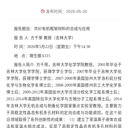
发布时间：2026-05-20
报告题目：
共价有机框架材料的合成与应用
报
告 人:
方千荣
教授（吉林大学）
时
间：
2026
年
5
月
22
日（星期
五
）
下
午
14:30
地
点：
理生楼A315
报告人简介
:
方千荣，吉林大学化学学院教授。
2001年毕业于
吉林大学化学学院，获理学学士学位；2007年毕业于吉林大学化
学学院，获理学博士学位；2007-2008年美国加州大学洛杉矶分校
化学与生物化学系博士后；2008-2009年美国德州农工大学化学系
博士后；2009-2012年美国加州大学河滨分校化学工程系博士后；
2012-2014年美国特拉华大学化学与生物分子工程系博士后。2014
年吉林大学无机合成与制备化学国家重点实验室教授。主要致力
于高稳定性晶态有机多孔材料的定向合成与功能调控。在这个前
沿领域取得了系列创新性的成果：（1）建立了室温离子液体合成
法和室温水相合成法，实现了高稳定性晶态有机多孔材料的简