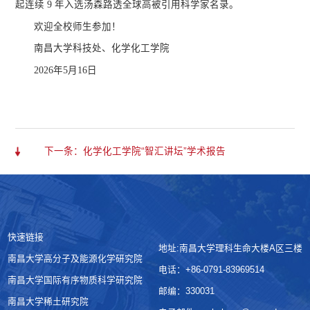
起连续 9 年入选汤森路透全球高被引用科学家名录。
欢迎全校师生参加！
南昌大学
科技处、化学化工学院
202
6
年
5
月
16
日
下一条：化学化工学院“智汇讲坛”学术报告
快速链接
地址:南昌大学理科生命大楼A区三楼
南昌大学高分子及能源化学研究院
电话：+86-0791-83969514
南昌大学国际有序物质科学研究院
邮编：330031
南昌大学稀土研究院