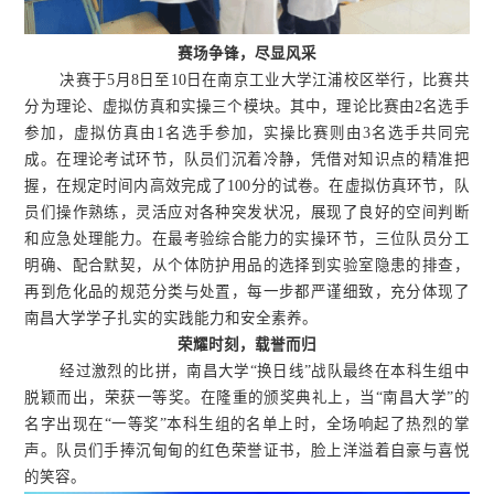
赛场争锋，尽显风采
决赛于5月8日至10日在南京工业大学江浦校区举行，比赛共
分为理论、虚拟仿真和实操三个模块。其中，理论比赛由2名选手
参加，虚拟仿真由1名选手参加，实操比赛则由3名选手共同完
成。在理论考试环节，队员们沉着冷静，凭借对知识点的精准把
握，在规定时间内高效完成了100分的试卷。在虚拟仿真环节，队
员们操作熟练，灵活应对各种突发状况，展现了良好的空间判断
和应急处理能力。
在最考验综合能力的实操环节，三位队员分工
明确、配合默契，从个体防护用品的选择到实验室隐患的排查，
再到危化品的规范分类与处置，
每一步都严谨细致，
充分体现了
南昌大学学子扎实的实践能力和安全素养。
荣耀时刻，载誉而归
经过激烈
的
比拼，南昌大学“换日线”战队最终在本科生组中
脱颖而出，荣获一等奖。在隆重的颁奖典礼上，当“南昌大学”的
名字出现在“一等奖”本科生组的名单上时，全场响起了热烈的掌
声。队员们手捧沉甸甸的红色荣誉证书，脸上洋溢着自豪与喜悦
的笑容。