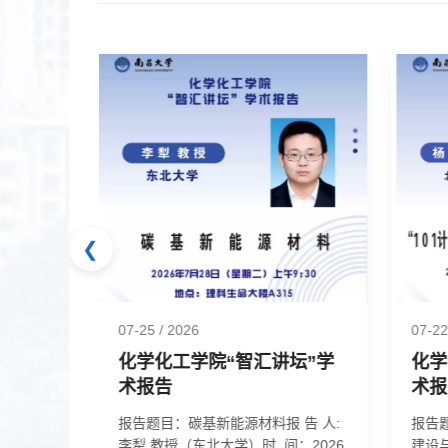
❮
07-25
/ 2026
07-2
坛”学
化学化工学院“智汇讲坛”学
化学
术报告
术报
电解质研
报告题目：碳基新能源材料报 告 人:
报告题
西安交通
李犁 教授（东北大学）时 间：2026
建设与试用