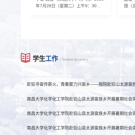
8日（星期
年7月28日（星期二）上午9：30地
授（
A315报
点：理科生命大楼A315报告人简介:
23日（
通大学化
李犁，东北大学冶金学院教授、博
生楼A
导师。以
导、所长，新能源技术与智能材料研
学化
at.
究团队负责人，英国皇家化学会会
生导
c.,
士，担任中国有色金属学会熔盐化学
“普
等期刊上发表
与技术委员会委员、中国复合材料学
20
括国家自
会新能源电池委员会委员、中国化工
20
学生
工作
项目等。
学会化工新材料专业委会委员等多个
化学
/ Student dynamics
高等学校科
国内及国际专业委员会副主任及委员
校“
新疆维吾尔
等；以通讯作者在Chem,...
材；普
赴铅寻畲传薪火，青春聚力兴畲乡——我院赴铅山太源畲族乡
南昌大学化学化工学院赴铅山县太源畲族乡开展暑期社会
南昌大学化学化工学院赴铅山县太源畲族乡开展暑期社会
南昌大学化学化工学院赴铅山县太源畲族乡开展暑期社会