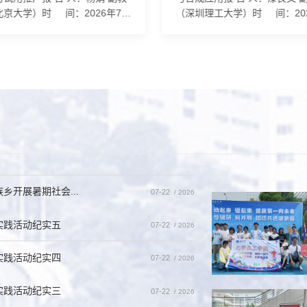
北京大学）时 间：2026年7月
（深圳理工大学）时 间：202
星期四）上午9:30地 点：理
月14日（星期二）上午10:00地 点
315报告人简介: 杨娟，北京大
理生楼A315报告人简介: 漆良
学与分子工程学院副教授、博士
圳理工大学副教授、博士生导
师。2014年起教授专业核心课程
题组组长。2010年本科毕业于
通化学（英文班）”，该课程获评
学化学系，2015年于中科院成
20年首批国家级一流本科课程；
化学研究所获有机化学博士学
23年编著出版课程配套教材《普通
之先后在南方科技大学、新加
（英汉双语版）》，入选北京高
大学开展博士后研究。2025年
优质本科教材”和北京大学优秀教
圳理工大学药学院。研究兴趣
通化学课件入选北京高校“...
烃C-H官能化新机制开发，...
开展暑期社会...
07-22
/ 2026
实践活动纪实五
07-22
/ 2026
实践活动纪实四
07-22
/ 2026
实践活动纪实三
07-22
/ 2026