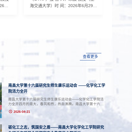
6年7
海交通大学）时 间：2026年6月29日
大学）时
：
（星期一）下午16:00地 点：理生楼
二）上午1
文，深
A302-1报告人简介：朱晨，上海交通
告人简介
师、课
大学特聘教授，苏州大学讲座教授，
学学院
南昌大
中国化学会高级会员，中国感光学会
第一作者
都有机
青年理事。曾获江苏省教育教学与研
Commun.
位，随
究成果奖、苏州市自然科学优秀学术
Angew.
坡国立
论文奖、Thieme Chemistry
论文20
查看更多
入职深
Journals Award等奖励。担任《中国
然科学
在于芳
科学：化学》、《化学学报》、《高
获奖包括
等学校化学学报》、《有机化学》...
学技术奖
自治区自
南昌大学第十六届研究生师生康乐运动会 ——化学化工学
院活力全开
南昌大学第十六届研究生师生康乐运动会——化学化工学院活
力全开四月的南大，春风和煦，热血沸腾。南昌大学第十六届
研究生师生康乐运动会如期而至，化学化工学院积极响应、全
2026-04-21
面统筹、周密部署，广泛动员师生踊跃参与，共计300余名师
生投身于赛事之中，共组建1支培养单位队伍与 24支课题组队
伍，在赛场上赛出风采、赛出水平！凭借出色的组织协调能力
砺化工之志，筑国安之盾——南昌大学化学化工学院研究
和师生团结一心的风貌，学院荣获优秀组织奖、单项成绩第一