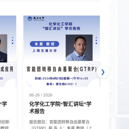
❯
06-26
/ 2026
07-27
/ 
”学
化学化工学院“智汇讲坛”学
化学化
术报告
术报告
制创新
报告题目：官能团转移自由基聚合
报告题
（GTRP）报 告 人：朱晨 教授（上
究报 告