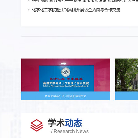
榜样领航 聚力备考——我院“苯宝宝加油站”第四期考研分享
化学化工学院赴江铜集团开展访企拓岗与合作交流
南昌大学高分子及能源化学研究院
学术
动态
/ Research News