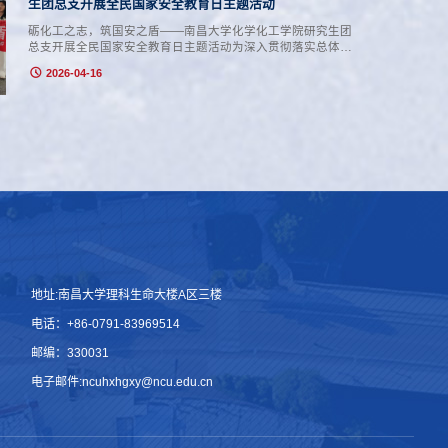
名、第三名及团体总分第三名等荣誉，...
生团总支开展全民国家安全教育日主题活动
砺化工之志，筑国安之盾——南昌大学化学化工学院研究生团
总支开展全民国家安全教育日主题活动为深入贯彻落实总体国
家安全观，推动国家安全宣传教育走深走实，2026年4月14日
2026-04-16
下午两点，化学化工学院研究生团委在理生楼一楼开展“砺化工
之志，筑国安之盾”全民国家安全教育日主题实践活动。学院研
究生积极参与，共同筑牢国家安全思想防线。沉浸式科普，安
全知识入脑入心。现场布置了醒目的主题宣传展架，红色展架
上“全民国家安全教育日”...
地址:南昌大学理科生命大楼A区三楼
电话：+86-0791-83969514
邮编：330031
电子邮件:ncuhxhgxy@ncu.edu.cn