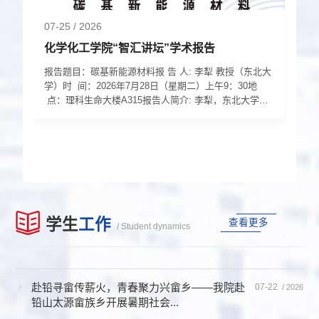
07-25
/ 2026
0
化学化工学院“智汇讲坛”学术报告
江
报告题目：碳基新能源材料报 告 人: 李犁 教授（东北大
报
学）时 间：2026年7月28日（星期二）上午9：30地
人
江，
点：理科生命大楼A315报告人简介: 李犁，东北大学冶
（星
第
金学院教授、博导、所长，新能源技术与智能材料研究
团队负责人，英国皇家化学会会士，担任中国有色金属
师
文
学会熔盐化学与技术委员会委员、中国复合材料学会新
该
面
能源电池委员会委员、中国化工学会化工新材料专业委
术
会委员等多个国内及国际专业委员会副主任及委员等；
选
以通讯作者在Chem,...
学
学生
工作
查看更多
/ Student dynamics
赴铅寻畲传薪火，青春聚力兴畲乡——我院赴
07-22
/ 2026
铅山太源畲族乡开展暑期社会...