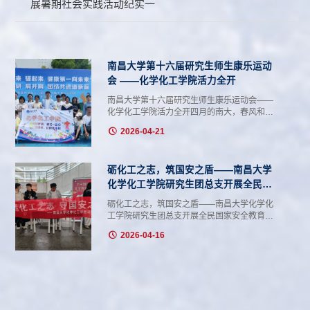
展暑期社会实践活动纪实一
南昌大学第十六届研究生师生康乐运动
会 ——化学化工学院活力全开
南昌大学第十六届研究生师生康乐运动会——
化学化工学院活力全开四月的南大，春风和
煦，热血沸腾。南昌大学第十六届研究生师生
2026-04-21
康乐运动会如期而至，化学化工学院积极响
应、全面统筹、周密部署，广泛动员师生踊跃
参与，共计300余名师生投身于赛事之中，共
砺化工之志，筑国安之盾——南昌大学
组建1支培养单位队伍与 24支课题组队伍，在
赛场上赛出风采、赛出水平！凭借出色的组织
化学化工学院研究生团总支开展全民国
协调能力和师生团结一心的风貌，学院荣获优
家安全教育日主题活动
砺化工之志，筑国安之盾——南昌大学化学化
秀组织奖、单项成绩第一名、第三名及团体总
工学院研究生团总支开展全民国家安全教育日
分第三名等荣誉，...
主题活动为深入贯彻落实总体国家安全观，推
2026-04-16
动国家安全宣传教育走深走实，2026年4月14
日下午两点，化学化工学院研究生团委在理生
楼一楼开展“砺化工之志，筑国安之盾”全民国家
安全教育日主题实践活动。学院研究生积极参
与，共同筑牢国家安全思想防线。沉浸式科
普，安全知识入脑入心。现场布置了醒目的主