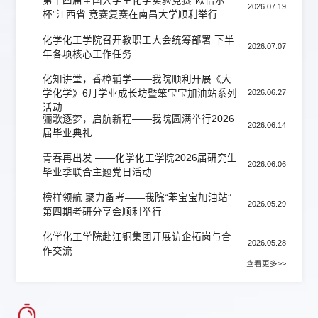
第十四届全国大学生化学实验竞赛“欧倍尔
2026.07.19
杯”江西省 竞赛复赛在南昌大学顺利举行
‌化学化工学院召开教职工大会统筹部署 下半
2026.07.07
年各项核心工作任务
化知讲堂，香樟辅学——我院顺利开展《大
学化学》6月学业成长坊暨笨宝宝加油站系列
2026.06.27
活动
骊歌逐梦，启航新程——我院圆满举行2026
2026.06.14
届毕业典礼
青春再出发 ——化学化工学院2026届研究生
2026.06.06
毕业季联合主题党日活动
榜样领航 聚力备考——我院“苯宝宝加油站”
2026.05.29
第四期考研分享会顺利举行
化学化工学院赴江铜集团开展访企拓岗与合
2026.05.28
作交流
查看更多>>