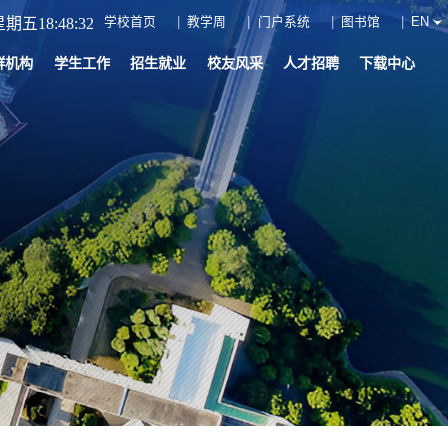
学校首页
教学周
门户系统
图书馆
EN
期五18:48:34
群机构
学生工作
招生就业
校友风采
人才招聘
下载中心