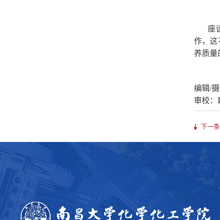
座
作，这
养质量
编辑/
审校：
下一条